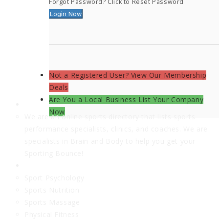
Forgot Password? Click to Reset Password
Not a Registered User?
View Our Membership
Deals
Are You a Local Business
List Your Company
About
Now
We are an online sports directory that lists sports
performance specialists, clinics, and coaches. We are
specialists in Brain and Body to help you get your
Sporting Bounce!
Sport Performance Specialists
Sport Psychology
Sports Nutrition
Sports Massage
Physical Fitness