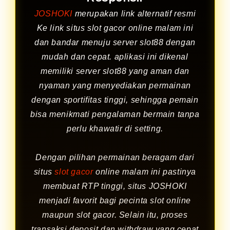
JOSHOKI
merupakan link alternatif resmi
Ke link situs slot gacor online malam ini
dan bandar menuju server slot88 dengan
mudah dan cepat. aplikasi ini dikenal
memiliki server slot88 yang aman dan
nyaman yang menyediakan permainan
dengan sportifitas tinggi, sehingga pemain
bisa menikmati pengalaman bermain tanpa
perlu khawatir di setting.
Dengan pilihan permainan beragam dari
situs
slot gacor
online malam ini pastinya
membuat RTP tinggi, situs JOSHOKI
menjadi favorit bagi pecinta slot online
maupun slot gacor. Selain itu, proses
transaksi deposit dan withdraw yang cepat