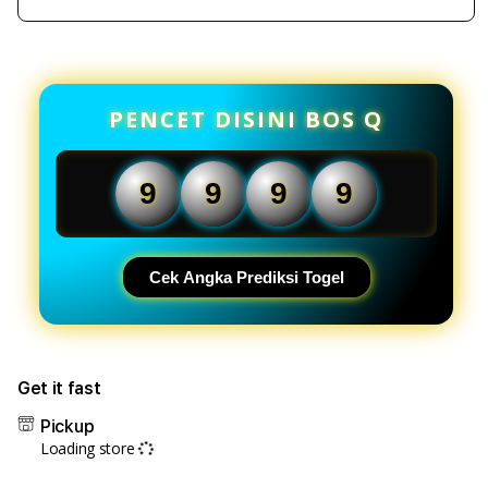
Decrease
Incr
quantity
quant
for
for
JOSHOKI:
JOSH
Daftar
Daft
PENCET DISINI BOS Q
Akses
Akse
Slot
Slot
Modern
Mode
Untuk
Untu
9
9
9
9
Pengalaman
Peng
Bermain
Berm
Nyaman
Nya
&
&
Cek Angka Prediksi Togel
Performa
Perf
Responsif
Resp
Get it fast
Pickup
Loading store