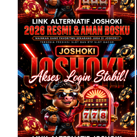
Open
media
2
in
modal