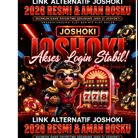
Open
media
4
in
modal