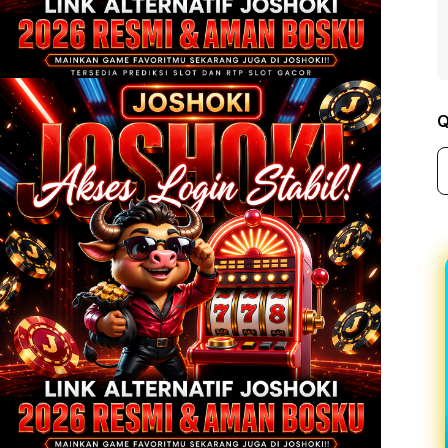
Open
media
5
Q
in
modal