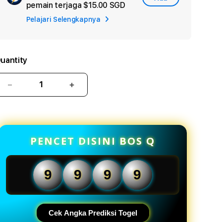
pemain terjaga
$15.00 SGD
Apple
Care
Pelajari Selengkapnya
uantity
Decrease
Increase
quantity
quantity
for
for
JOSHOKI:
JOSHOKI:
Daftar
Daftar
PENCET DISINI BOS Q
Akses
Akses
Slot
Slot
Modern
Modern
9
9
9
9
Untuk
Untuk
Pengalaman
Pengalaman
Bermain
Bermain
Nyaman
Nyaman
Cek Angka Prediksi Togel
&
&