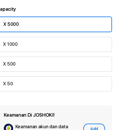
apacity
X 5000
X 1000
X 500
X 50
Keamanan Di JOSHOKI!
Keamanan akun dan data
Add
Add