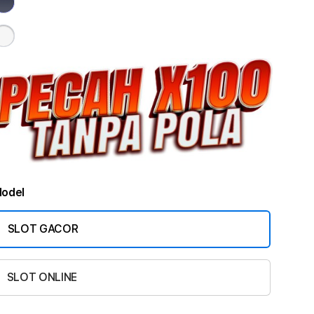
odel
SLOT GACOR
SLOT ONLINE