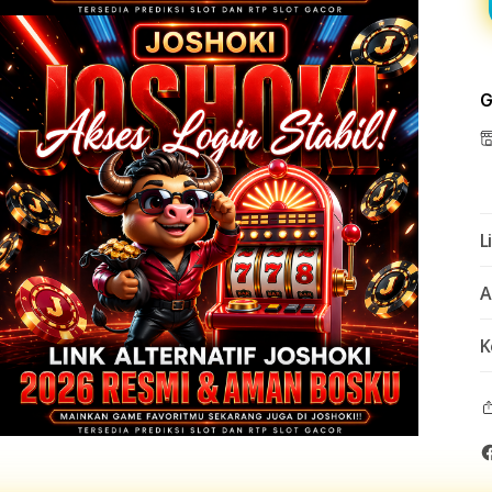
Open
media
7
in
modal
G
L
A
K
Open
media
9