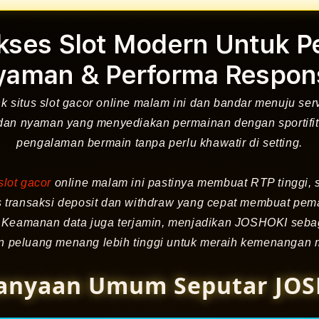
in
modal
kses Slot Modern Untuk 
yaman & Performa Respons
nk situs slot gacor online malam ini dan bandar menuju ser
 dan nyaman yang menyediakan permainan dengan sportifit
pengalaman bermain tanpa perlu khawatir di setting.
slot gacor
online malam ini pastinya membuat RTP tinggi, s
ses transaksi deposit dan withdraw yang cepat membuat pe
 Keamanan data juga terjamin, menjadikan JOSHOKI sebaga
n peluang menang lebih tinggi untuk meraih kemenangan 
tanyaan Umum Seputar JOS