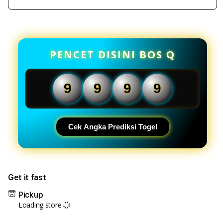
Decrease
Incr
quantity
quant
for
for
JOSHOKI:
JOSH
Daftar
Daft
PENCET DISINI BOS Q
Akses
Akse
Slot
Slot
Modern
Mode
Untuk
Untu
9
9
9
9
Pengalaman
Peng
Bermain
Berm
Nyaman
Nya
&
&
Cek Angka Prediksi Togel
Performa
Perf
Responsif
Resp
Get it fast
Pickup
Loading store