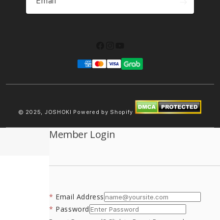
Email
Facebook
Instagram
YouTube
Payment
methods
© 2025,
JOSHOKI
Powered by Shopify
Member Login
*
Email Address
*
Password