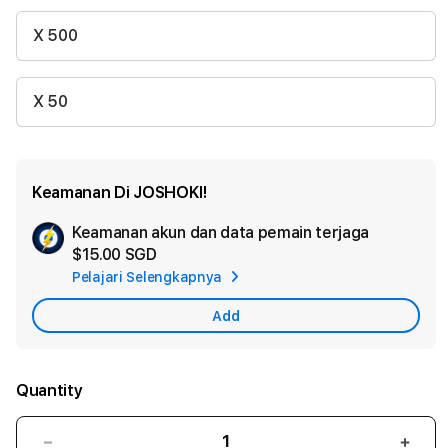
X 500
X 50
Keamanan Di JOSHOKI!
Keamanan akun dan data pemain terjaga
Add
$15.00 SGD
App
Pelajari Selengkapnya
Car
Add
Quantity