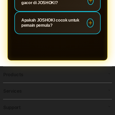
gacor di JOSHOKI?
tinggi membuat semua transaksi
terenkripsi dengan baik serta
di dalam menentukan bermain di
Apakah JOSHOKI cocok untuk
metode pembayaran terlengkap dan
waktu yang tepat pemain perlu
pemain pemula?
terpercaya seperti transfer bank dan
mengecek semua rtp dan selalu
QRIS.
update setiap ingin bermain, karna
Ya, JOSHOKI sangat cocok untuk
rtp yang di sediakan sudah memiliki
pemula karena memiliki tampilan
pola serta jam gacornya.
terbaru, navigasi yang jelas pada
setiap pilihan menu, serta livechat
customer service proffesional yang
siap membantu selama 24 jam
Products
nonstop.
Services
JOSHOKI
SLOT GACOR
Support
AppleCare+
SITUS SLOT GACOR