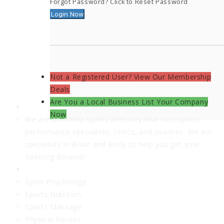
Forgot Password? Click to Reset Password
Not a Registered User?
View Our Membership
Deals
Are You a Local Business
List Your Company
About
Now
We are an online sports directory that lists sports
performance specialists, clinics, and coaches. We are
specialists in Brain and Body to help you get your
Sporting Bounce!
Sport Performance Specialists
Sport Psychology
Sports Nutrition
Sports Massage
Physical Fitness