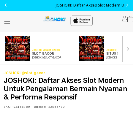
www.sportingbounce.com - Sporting Bounce
JOSHOKI: Daftar Akses Slot Modern Unt
Lo
in
JOSHOKI @SLOT GACOR
JOSHOKI @SLOT GACO
SLOT GACOR
SITUS SLOT GA
JOSHOKI @SLOT GACOR
JOSHOKI @slot gacor
JOSHOKI @slot gacor
JOSHOKI: Daftar Akses Slot Modern
Untuk Pengalaman Bermain Nyaman
& Performa Responsif
SKU:
123456789
Barcode:
123456789