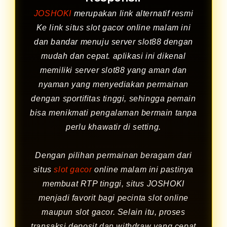
JOSHOKI
merupakan link alternatif resmi
Ke link situs slot gacor online malam ini
dan bandar menuju server slot88 dengan
mudah dan cepat. aplikasi ini dikenal
memiliki server slot88 yang aman dan
nyaman yang menyediakan permainan
dengan sportifitas tinggi, sehingga pemain
bisa menikmati pengalaman bermain tanpa
perlu khawatir di setting.
Dengan pilihan permainan beragam dari
situs
slot gacor
online malam ini pastinya
membuat RTP tinggi, situs JOSHOKI
menjadi favorit bagi pecinta slot online
maupun slot gacor. Selain itu, proses
transaksi deposit dan withdraw yang cepat