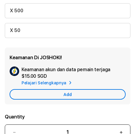
X 500
X 50
Keamanan Di JOSHOKI!
Keamanan akun dan data pemain terjaga
Add
$15.00 SGD
App
Pelajari Selengkapnya
Car
Add
Quantity