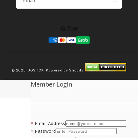
Email
Facebook
Instagram
YouTube
Payment
methods
© 2025,
JOSHOKI
Powered by Shopify
Member Login
*
Email Address
*
Password