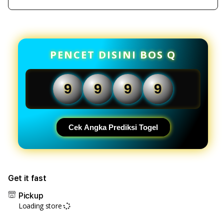
Decrease
Incr
quantity
quant
for
for
JOSHOKI:
JOSH
Daftar
Daft
PENCET DISINI BOS Q
Akses
Akse
Slot
Slot
Modern
Mode
Untuk
Untu
9
9
9
9
Pengalaman
Peng
Bermain
Berm
Nyaman
Nya
&
&
Cek Angka Prediksi Togel
Performa
Perf
Responsif
Resp
Get it fast
Pickup
Loading store