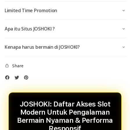
Limited Time Promotion
Apa itu Situs JOSHOKI ?
Kenapa harus bermain di JOSHOKI?
Share
JOSHOKI: Daftar Akses Slot
Modern Untuk Pengalaman
Bermain Nyaman & Performa
Responsif