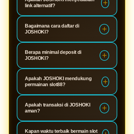
yang menyediakan berbagai
link alternatif?
permainan dengan RTP tinggi dan
peluang menang yang lebih besar.
Ya, JOSHOKI memiliki beberapa link
Bagaimana cara daftar di
alternatif resmi yang langsung
JOSHOKI?
terhubung dengan server situs slot
gacor untuk memastikan pemain
Pendaftaran sangat mudah, cukup
Berapa minimal deposit di
tetap bisa mengakses situs kapan
isi data rekening dengan valid dan
JOSHOKI?
saja tanpa gangguan.
username, password, lalu akun siap
digunakan.
Minimal deposit di JOSHOKI
Apakah JOSHOKI mendukung
tergolong terjangaku, sehingga
permainan slot88?
pemain dengan modal kecil tetap
bisa menikmati permainan di server
Ya, selain slot gacor JOSHOKI juga
Apakah transaksi di JOSHOKI
slot gacor resmi.
menyediakan berbagai game dari
aman?
provider slot88 dengan kualitas
terbaik dan server stabil.
Transaksi di JOSHOKI
Kapan waktu terbaik bermain slot
menggunakan sistem keamanan