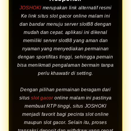
JOSHOKI
merupakan link alternatif resmi
Ke link situs slot gacor online malam ini
dan bandar menuju server slot88 dengan
mudah dan cepat. aplikasi ini dikenal
memiliki server slot88 yang aman dan
nyaman yang menyediakan permainan
dengan sportifitas tinggi, sehingga pemain
bisa menikmati pengalaman bermain tanpa
perlu khawatir di setting.
Dengan pilihan permainan beragam dari
situs
slot gacor
online malam ini pastinya
membuat RTP tinggi, situs JOSHOKI
menjadi favorit bagi pecinta slot online
maupun slot gacor. Selain itu, proses
transaksi deposit dan withdraw yang cepat