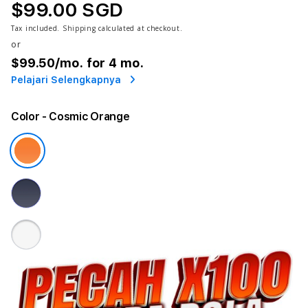
$99.00 SGD
Tax included.
Shipping
calculated at checkout.
or
$99.50
/mo. for 4 mo.
Pelajari Selengkapnya
Color
- Cosmic Orange