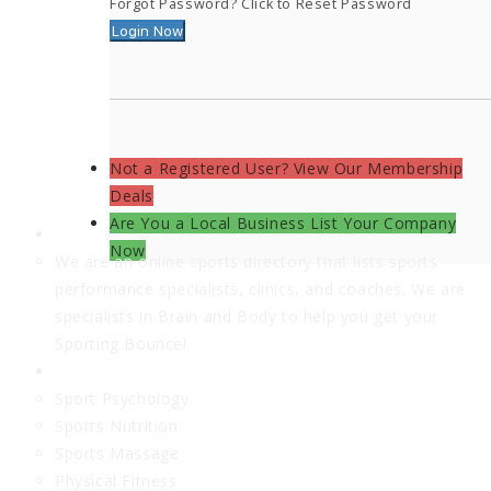
Forgot Password? Click to Reset Password
Not a Registered User?
View Our Membership
Deals
Are You a Local Business
List Your Company
About
Now
We are an online sports directory that lists sports
performance specialists, clinics, and coaches. We are
specialists in Brain and Body to help you get your
Sporting Bounce!
Sport Performance Specialists
Sport Psychology
Sports Nutrition
Sports Massage
Physical Fitness