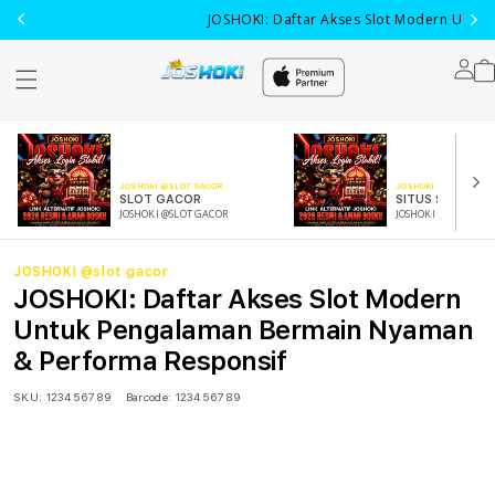
www.sportingbounce.com - Sporting Bounce
JOSHOKI: Daftar Akses Slot Modern Unt
Lo
in
JOSHOKI @SLOT GACOR
JOSHOKI @SLOT GACO
SLOT GACOR
SITUS SLOT GA
JOSHOKI @SLOT GACOR
JOSHOKI @slot gacor
JOSHOKI @slot gacor
JOSHOKI: Daftar Akses Slot Modern
Untuk Pengalaman Bermain Nyaman
& Performa Responsif
SKU:
123456789
Barcode:
123456789