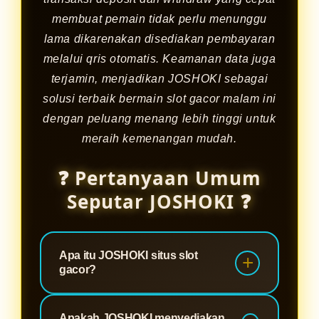
membuat pemain tidak perlu menunggu
lama dikarenakan disediakan pembayaran
melalui qris otomatis. Keamanan data juga
terjamin, menjadikan JOSHOKI sebagai
solusi terbaik bermain slot gacor malam ini
dengan peluang menang lebih tinggi untuk
meraih kemenangan mudah.
❓ Pertanyaan Umum
Seputar JOSHOKI ❓
Apa itu JOSHOKI situs slot
gacor?
JOSHOKI adalah platform slot gacor
Apakah JOSHOKI menyediakan