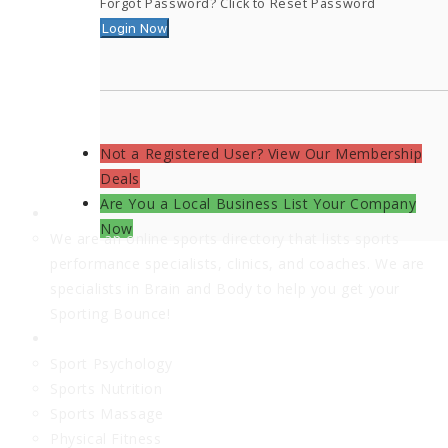
Forgot Password? Click to Reset Password
Not a Registered User?
View Our Membership
Deals
Are You a Local Business
List Your Company
About
Now
We are an online sports directory that lists sports
performance specialists, clinics, and coaches. We are
specialists in Brain and Body to help you get your
Sporting Bounce!
Sport Performance Specialists
Sport Psychology
Sports Nutrition
Sports Massage
Physical Fitness