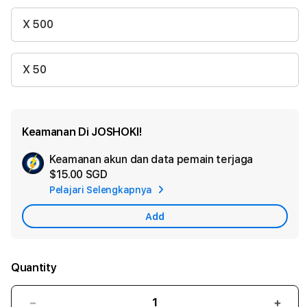
X 500
X 50
Keamanan Di JOSHOKI!
Keamanan akun dan data pemain terjaga
Add
$15.00 SGD
App
Pelajari Selengkapnya
Car
Add
Quantity