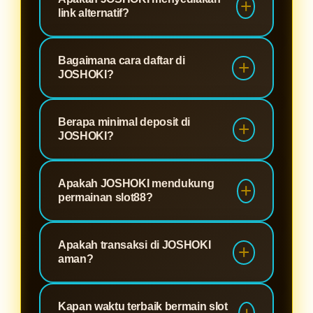
yang menyediakan berbagai
link alternatif?
permainan dengan RTP tinggi dan
peluang menang yang lebih besar.
Ya, JOSHOKI memiliki beberapa link
Bagaimana cara daftar di
alternatif resmi yang langsung
JOSHOKI?
terhubung dengan server situs slot
gacor untuk memastikan pemain
Pendaftaran sangat mudah, cukup
Berapa minimal deposit di
tetap bisa mengakses situs kapan
isi data rekening dengan valid dan
JOSHOKI?
saja tanpa gangguan.
username, password, lalu akun siap
digunakan.
Minimal deposit di JOSHOKI
Apakah JOSHOKI mendukung
tergolong terjangaku, sehingga
permainan slot88?
pemain dengan modal kecil tetap
bisa menikmati permainan di server
Ya, selain slot gacor JOSHOKI juga
Apakah transaksi di JOSHOKI
slot gacor resmi.
menyediakan berbagai game dari
aman?
provider slot88 dengan kualitas
terbaik dan server stabil.
Transaksi di JOSHOKI
Kapan waktu terbaik bermain slot
menggunakan sistem keamanan