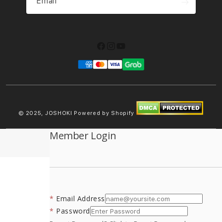
Email
Facebook
Instagram
YouTube
Payment
methods
© 2025,
JOSHOKI
Powered by Shopify
Member Login
*
Email Address
*
Password