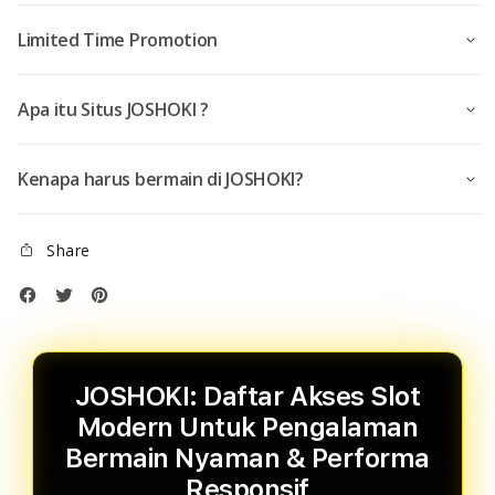
Limited Time Promotion
Apa itu Situs JOSHOKI ?
Kenapa harus bermain di JOSHOKI?
Share
JOSHOKI: Daftar Akses Slot
Modern Untuk Pengalaman
Bermain Nyaman & Performa
Responsif