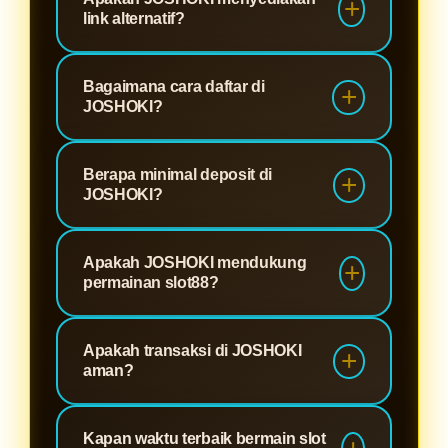
yang menyediakan berbagai
link alternatif?
permainan dengan RTP tinggi dan
peluang menang yang lebih besar.
Ya, JOSHOKI memiliki beberapa link
Bagaimana cara daftar di
alternatif resmi yang langsung
JOSHOKI?
terhubung dengan server situs slot
gacor untuk memastikan pemain
Pendaftaran sangat mudah, cukup
Berapa minimal deposit di
tetap bisa mengakses situs kapan
isi data rekening dengan valid dan
JOSHOKI?
saja tanpa gangguan.
username, password, lalu akun siap
digunakan.
Minimal deposit di JOSHOKI
Apakah JOSHOKI mendukung
tergolong terjangaku, sehingga
permainan slot88?
pemain dengan modal kecil tetap
bisa menikmati permainan di server
Ya, selain slot gacor JOSHOKI juga
Apakah transaksi di JOSHOKI
slot gacor resmi.
menyediakan berbagai game dari
aman?
provider slot88 dengan kualitas
terbaik dan server stabil.
Transaksi di JOSHOKI
Kapan waktu terbaik bermain slot
menggunakan sistem keamanan