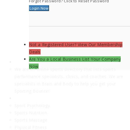
Forgot Password? Click to Reset Password
Not a Registered User?
View Our Membership
Deals
Are You a Local Business
List Your Company
About
Now
We are an online sports directory that lists sports
performance specialists, clinics, and coaches. We are
specialists in Brain and Body to help you get your
Sporting Bounce!
Sport Performance Specialists
Sport Psychology
Sports Nutrition
Sports Massage
Physical Fitness