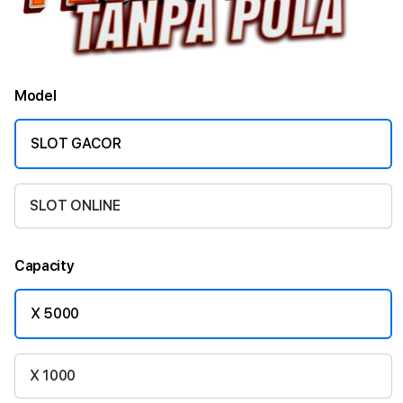
Model
SLOT GACOR
SLOT ONLINE
Capacity
X 5000
X 1000