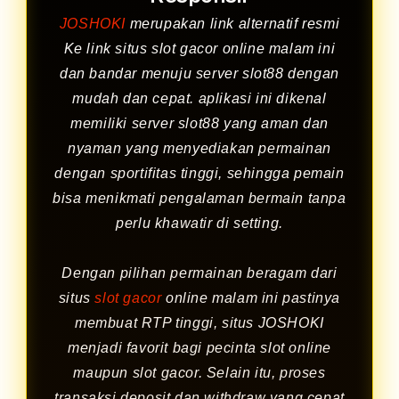
JOSHOKI
merupakan link alternatif resmi
Ke link situs slot gacor online malam ini
dan bandar menuju server slot88 dengan
mudah dan cepat. aplikasi ini dikenal
memiliki server slot88 yang aman dan
nyaman yang menyediakan permainan
dengan sportifitas tinggi, sehingga pemain
bisa menikmati pengalaman bermain tanpa
perlu khawatir di setting.
Dengan pilihan permainan beragam dari
situs
slot gacor
online malam ini pastinya
membuat RTP tinggi, situs JOSHOKI
menjadi favorit bagi pecinta slot online
maupun slot gacor. Selain itu, proses
transaksi deposit dan withdraw yang cepat