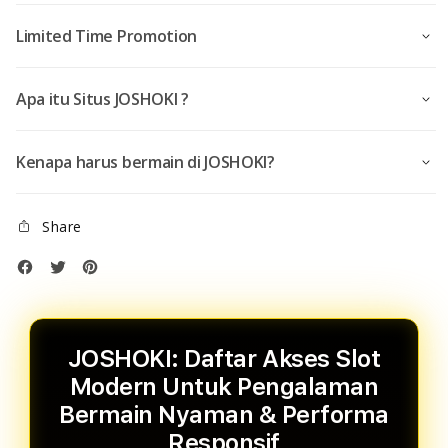
Limited Time Promotion
Apa itu Situs JOSHOKI ?
Kenapa harus bermain di JOSHOKI?
Share
JOSHOKI: Daftar Akses Slot
Modern Untuk Pengalaman
Bermain Nyaman & Performa
Responsif