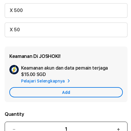
X 500
X 50
Keamanan Di JOSHOKI!
Keamanan akun dan data pemain terjaga
Add
$15.00 SGD
App
Pelajari Selengkapnya
Car
Add
Quantity