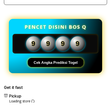
Decrease
Incr
quantity
quant
for
for
JOSHOKI:
JOSH
Daftar
Daft
PENCET DISINI BOS Q
Akses
Akse
Slot
Slot
Modern
Mode
Untuk
Untu
9
9
9
9
Pengalaman
Peng
Bermain
Berm
Nyaman
Nya
&
&
Cek Angka Prediksi Togel
Performa
Perf
Responsif
Resp
Get it fast
Pickup
Loading store