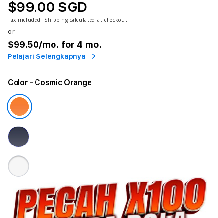
$99.00 SGD
Tax included.
Shipping
calculated at checkout.
or
$99.50
/mo. for 4 mo.
Pelajari Selengkapnya
Color
- Cosmic Orange