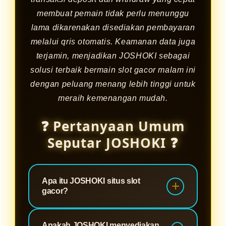
membuat pemain tidak perlu menunggu
lama dikarenakan disediakan pembayaran
melalui qris otomatis. Keamanan data juga
terjamin, menjadikan JOSHOKI sebagai
solusi terbaik bermain slot gacor malam ini
dengan peluang menang lebih tinggi untuk
meraih kemenangan mudah.
❓ Pertanyaan Umum
Seputar JOSHOKI ❓
Apa itu JOSHOKI situs slot
gacor?
JOSHOKI adalah platform slot gacor
Apakah JOSHOKI menyediakan