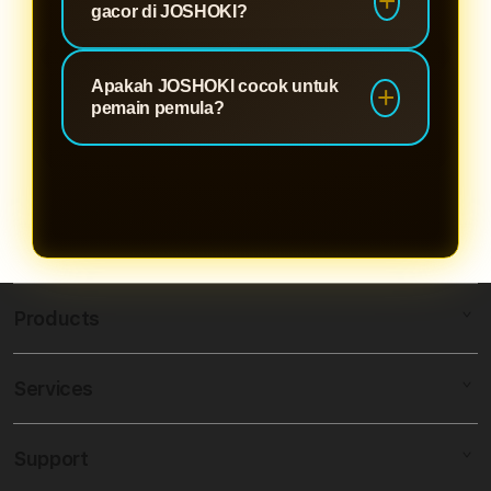
gacor di JOSHOKI?
tinggi membuat semua transaksi
terenkripsi dengan baik serta
di dalam menentukan bermain di
Apakah JOSHOKI cocok untuk
metode pembayaran terlengkap dan
waktu yang tepat pemain perlu
pemain pemula?
terpercaya seperti transfer bank dan
mengecek semua rtp dan selalu
QRIS.
update setiap ingin bermain, karna
Ya, JOSHOKI sangat cocok untuk
rtp yang di sediakan sudah memiliki
pemula karena memiliki tampilan
pola serta jam gacornya.
terbaru, navigasi yang jelas pada
setiap pilihan menu, serta livechat
customer service proffesional yang
siap membantu selama 24 jam
Products
nonstop.
Services
JOSHOKI
SLOT GACOR
Support
AppleCare+
SITUS SLOT GACOR