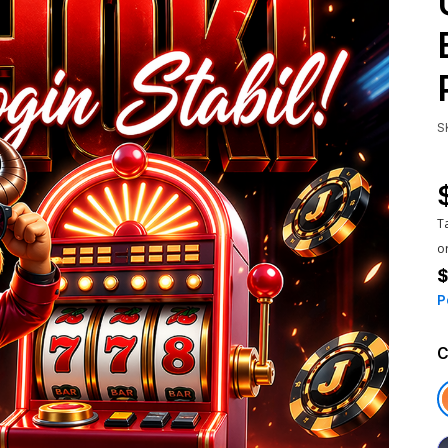
S
T
o
$
P
C