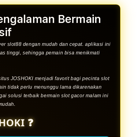
Pengalaman Bermain
if
ver slot88 dengan mudah dan cepat. aplikasi ini
as tinggi, sehingga pemain bisa menikmati
itus JOSHOKI menjadi favorit bagi pecinta slot
main tidak perlu menunggu lama dikarenakan
i solusi terbaik bermain slot gacor malam ini
mudah.
HOKI ❓