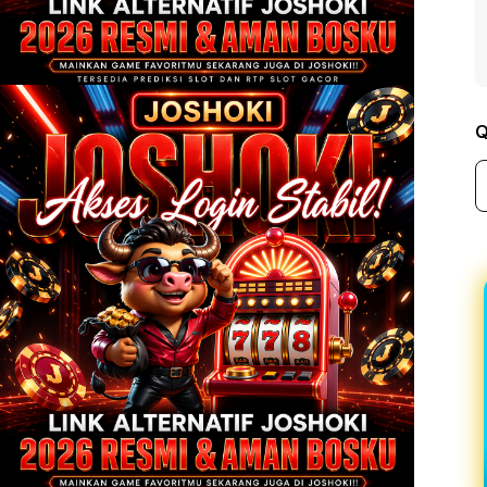
Open
media
5
Q
in
modal