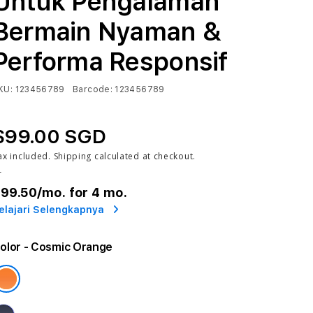
Untuk Pengalaman
Bermain Nyaman &
Performa Responsif
KU:
123456789
Barcode:
123456789
$99.00 SGD
ax included.
Shipping
calculated at checkout.
r
99.50
/mo. for 4 mo.
elajari Selengkapnya
olor
- Cosmic Orange