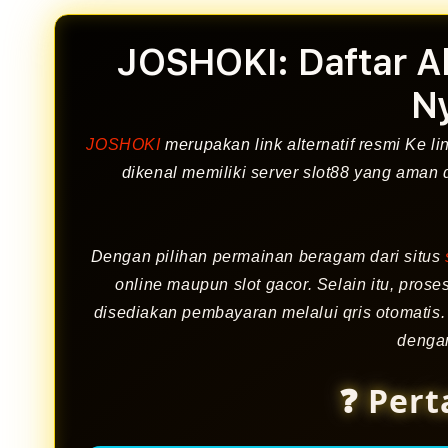
in
modal
JOSHOKI: Daftar A
N
JOSHOKI
merupakan link alternatif resmi Ke li
dikenal memiliki server slot88 yang aman
Dengan pilihan permainan beragam dari situs
online maupun slot gacor. Selain itu, pro
disediakan pembayaran melalui qris otomatis.
denga
❓ Per