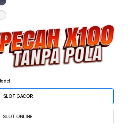
odel
SLOT GACOR
SLOT ONLINE