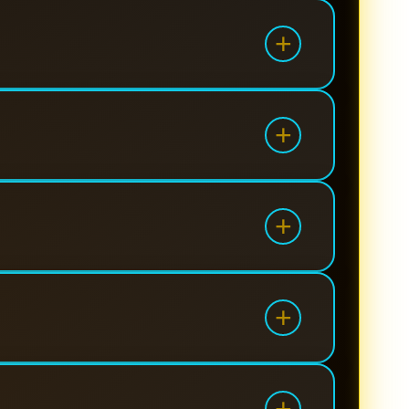
peluang menang yang lebih besar.
 slot gacor untuk memastikan pemain tetap
 siap digunakan.
 menikmati permainan di server slot gacor