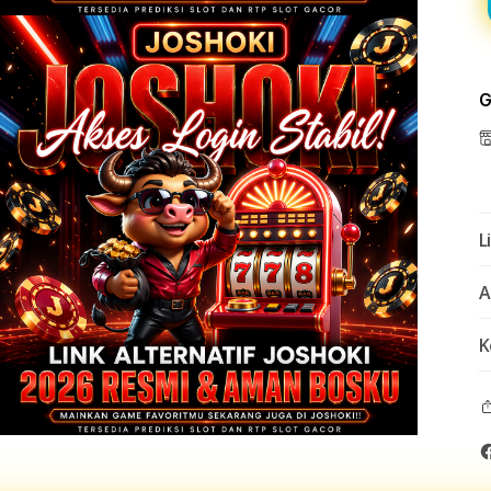
Open
media
7
in
modal
G
L
A
K
Open
media
9