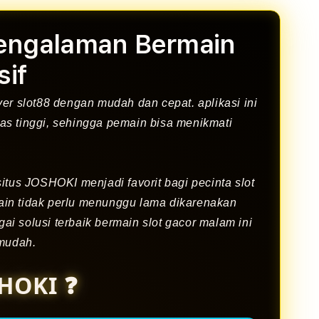
Pengalaman Bermain
if
ver slot88 dengan mudah dan cepat. aplikasi ini
as tinggi, sehingga pemain bisa menikmati
itus JOSHOKI menjadi favorit bagi pecinta slot
main tidak perlu menunggu lama dikarenakan
i solusi terbaik bermain slot gacor malam ini
mudah.
HOKI ❓