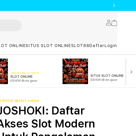
!
Log
Cart
in
LOT ONLINE
SITUS SLOT ONLINE
SLOT88
Daftar
Login
JOSHOKI @SLOT GACOR
SITUS SLOT ONLINE
SLOT ONLINE
JOSHOKI @slot gacor
JOSHOKI @slot gacor
OSHOKI @slot online
JOSHOKI: Daftar
Akses Slot Modern