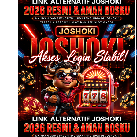
Open
media
4
in
modal