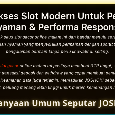
in
modal
kses Slot Modern Untuk 
yaman & Performa Respons
nk situs slot gacor online malam ini dan bandar menuju ser
 dan nyaman yang menyediakan permainan dengan sportifit
pengalaman bermain tanpa perlu khawatir di setting.
slot gacor
online malam ini pastinya membuat RTP tinggi, s
ses transaksi deposit dan withdraw yang cepat membuat pe
 Keamanan data juga terjamin, menjadikan JOSHOKI sebaga
n peluang menang lebih tinggi untuk meraih kemenangan 
tanyaan Umum Seputar JOS