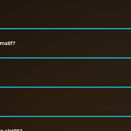
 menyediakan berbagai permainan dengan RTP tinggi dan 
natif?
natif resmi yang langsung terhubung dengan server situs
ngguan.
rekening dengan valid dan username, password, lalu akun
jangaku, sehingga pemain dengan modal kecil tetap bisa
 slot88?