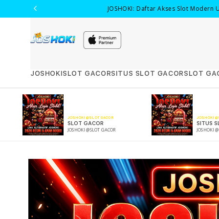
www.sportingbounce.com - Sporting Bounce
JOSHOKI: Daftar Akses Slot Modern
JOSHOKI
SLOT GACOR
SITUS SLOT GACOR
SLOT GA
JOSHOKI @SLOT GACOR
JOSHOKI @
SLOT GACOR
SITUS 
JOSHOKI @SLOT GACOR
JOSHOKI @
Skip to
product
information