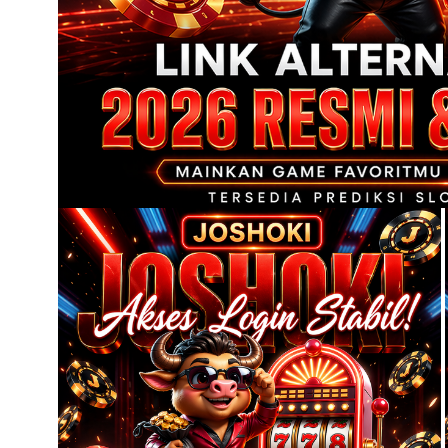
Open
media
1
in
modal