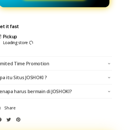
Performa
Performa
Responsif
Responsif
et it fast
Pickup
Loading store
imited Time Promotion
pa itu Situs JOSHOKI ?
enapa harus bermain di JOSHOKI?
Share