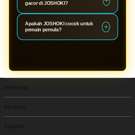
gacor di JOSHOKI?
tinggi membuat semua transaksi
terenkripsi dengan baik serta
di dalam menentukan bermain di
Apakah JOSHOKI cocok untuk
metode pembayaran terlengkap dan
waktu yang tepat pemain perlu
pemain pemula?
terpercaya seperti transfer bank dan
mengecek semua rtp dan selalu
QRIS.
update setiap ingin bermain, karna
Ya, JOSHOKI sangat cocok untuk
rtp yang di sediakan sudah memiliki
pemula karena memiliki tampilan
pola serta jam gacornya.
terbaru, navigasi yang jelas pada
setiap pilihan menu, serta livechat
customer service proffesional yang
siap membantu selama 24 jam
Products
nonstop.
Services
JOSHOKI
SLOT GACOR
Support
AppleCare+
SITUS SLOT GACOR