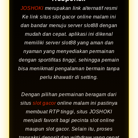
JOSHOKI
merupakan link alternatif resmi
Ke link situs slot gacor online malam ini
dan bandar menuju server slot88 dengan
mudah dan cepat. aplikasi ini dikenal
memiliki server slot88 yang aman dan
nyaman yang menyediakan permainan
dengan sportifitas tinggi, sehingga pemain
bisa menikmati pengalaman bermain tanpa
perlu khawatir di setting.
Dengan pilihan permainan beragam dari
situs
slot gacor
online malam ini pastinya
membuat RTP tinggi, situs JOSHOKI
menjadi favorit bagi pecinta slot online
maupun slot gacor. Selain itu, proses
transaksi deposit dan withdraw yang cepat