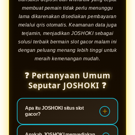
membuat pemain tidak perlu menunggu
lama dikarenakan disediakan pembayaran
melalui qris otomatis. Keamanan data juga
terjamin, menjadikan JOSHOKI sebagai
solusi terbaik bermain slot gacor malam ini
dengan peluang menang lebih tinggi untuk
meraih kemenangan mudah.
❓ Pertanyaan Umum
Seputar JOSHOKI ❓
Apa itu JOSHOKI situs slot
gacor?
JOSHOKI adalah platform slot gacor
Apakah JOSHOKI menyediakan