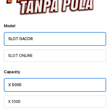
Model
SLOT GACOR
SLOT ONLINE
Capacity
X 5000
X 1000