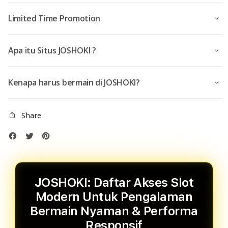
Limited Time Promotion
Apa itu Situs JOSHOKI ?
Kenapa harus bermain di JOSHOKI?
Share
JOSHOKI: Daftar Akses Slot
Modern Untuk Pengalaman
Bermain Nyaman & Performa
Responsif