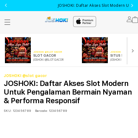
www.sportingbounce.com - Sporting Bounce
JOSHOKI: Daftar Akses Slot Modern Unt
Lo
in
JOSHOKI @SLOT GACOR
JOSHOKI @SLOT GACO
SLOT GACOR
SITUS SLOT GA
JOSHOKI @SLOT GACOR
JOSHOKI @slot gacor
JOSHOKI @slot gacor
JOSHOKI: Daftar Akses Slot Modern
Untuk Pengalaman Bermain Nyaman
& Performa Responsif
SKU:
123456789
Barcode:
123456789