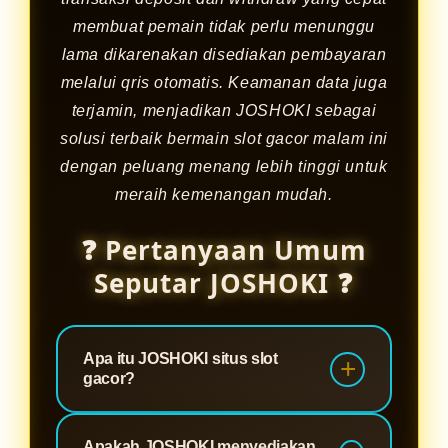
membuat pemain tidak perlu menunggu
lama dikarenakan disediakan pembayaran
melalui qris otomatis. Keamanan data juga
terjamin, menjadikan JOSHOKI sebagai
solusi terbaik bermain slot gacor malam ini
dengan peluang menang lebih tinggi untuk
meraih kemenangan mudah.
❓ Pertanyaan Umum
Seputar JOSHOKI ❓
Apa itu JOSHOKI situs slot
gacor?
JOSHOKI adalah platform slot gacor
Apakah JOSHOKI menyediakan