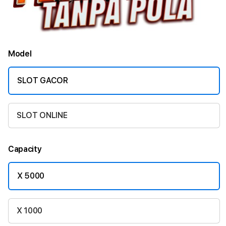
Model
SLOT GACOR
SLOT ONLINE
Capacity
X 5000
X 1000