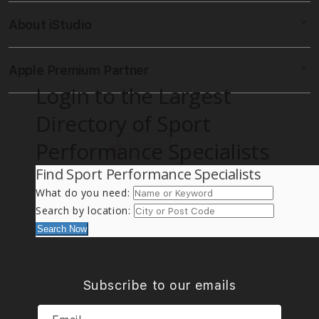
Corporate
SLOT GACOR MALAM INI
About iStudio
My Account
Togel Online
SLOT GACOR ONLINE
Collection & Delivery
Elush Service Provider
SLOT ONLINE
Apple Premium Partner
About Us
Returns & Exchanges
Financing Options
Login to the Largest
SITUS SLOT ONLINE
Find an iStudio near you
Contact Us
Trade-in
Directory of Sport
SLOT88
Why Shop at iStudio
FAQ
Traveller’s Reservation
Performance Specialists
Elush Corporate Website
Privacy Policy
Find Sport Performance Specialists
Site Terms of Use
What do you need:
Search by location:
Search Now
Subscribe to our emails