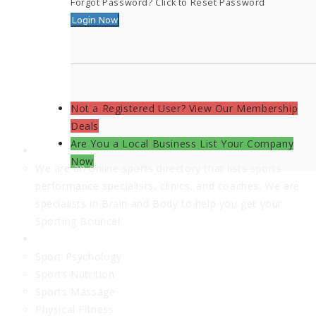
Forgot Password? Click to Reset Password
Not a Registered User?
View Our Membership
Deals
Are You a Local Business
List Your Company
About
Now
We are an online sports directory that lists sports
performance specialists, clinics, and coaches. We are
specialists in Brain and Body to help you get your
Sporting Bounce!
Sport Performance Specialists
Sport Psychology
Sports Nutrition
Sports Massage
Physical Fitness