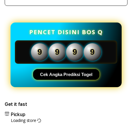
Decrease
Incr
quantity
quant
for
for
JOSHOKI:
JOSH
Daftar
Daft
PENCET DISINI BOS Q
Akses
Akse
Slot
Slot
Modern
Mode
Untuk
Untu
9
9
9
9
Pengalaman
Peng
Bermain
Berm
Nyaman
Nya
&
&
Cek Angka Prediksi Togel
Performa
Perf
Responsif
Resp
Get it fast
Pickup
Loading store