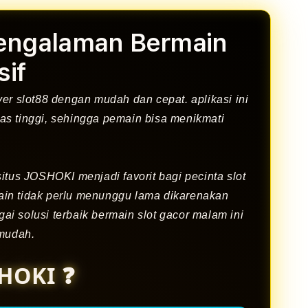
Pengalaman Bermain
if
ver slot88 dengan mudah dan cepat. aplikasi ini
as tinggi, sehingga pemain bisa menikmati
itus JOSHOKI menjadi favorit bagi pecinta slot
main tidak perlu menunggu lama dikarenakan
i solusi terbaik bermain slot gacor malam ini
mudah.
HOKI ❓