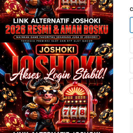
C
Open
media
3
in
modal