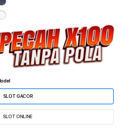
odel
SLOT GACOR
SLOT ONLINE