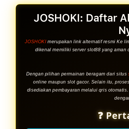
in
modal
JOSHOKI: Daftar A
N
JOSHOKI
merupakan link alternatif resmi Ke li
dikenal memiliki server slot88 yang aman
Dengan pilihan permainan beragam dari situs
online maupun slot gacor. Selain itu, pro
disediakan pembayaran melalui qris otomatis.
denga
❓ Per