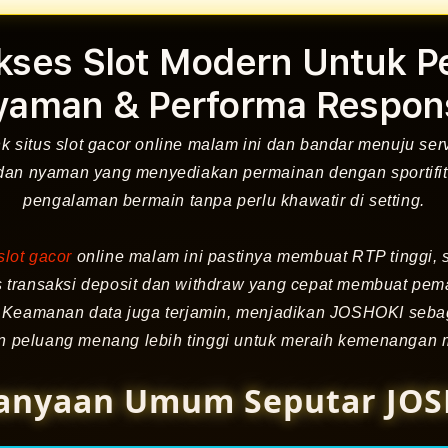
in
modal
kses Slot Modern Untuk 
yaman & Performa Respons
nk situs slot gacor online malam ini dan bandar menuju ser
 dan nyaman yang menyediakan permainan dengan sportifit
pengalaman bermain tanpa perlu khawatir di setting.
slot gacor
online malam ini pastinya membuat RTP tinggi, s
ses transaksi deposit dan withdraw yang cepat membuat pe
 Keamanan data juga terjamin, menjadikan JOSHOKI sebaga
n peluang menang lebih tinggi untuk meraih kemenangan 
tanyaan Umum Seputar JOS