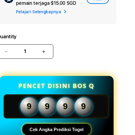
pemain terjaga
$15.00 SGD
Apple
Care
Pelajari Selengkapnya
uantity
Decrease
Increase
quantity
quantity
for
for
JOSHOKI:
JOSHOKI:
Daftar
Daftar
PENCET DISINI BOS Q
Akses
Akses
Slot
Slot
Modern
Modern
9
9
9
9
Untuk
Untuk
Pengalaman
Pengalaman
Bermain
Bermain
Nyaman
Nyaman
Cek Angka Prediksi Togel
&
&