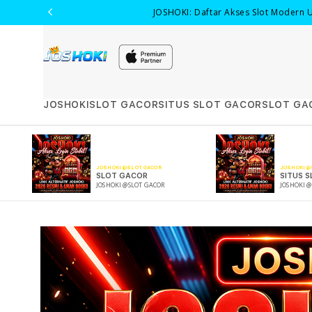
www.sportingbounce.com - Sporting Bounce
JOSHOKI: Daftar Akses Slot Modern
JOSHOKI
SLOT GACOR
SITUS SLOT GACOR
SLOT GA
JOSHOKI @SLOT GACOR
JOSHOKI @
SLOT GACOR
SITUS 
JOSHOKI @SLOT GACOR
JOSHOKI @
Skip to
product
information