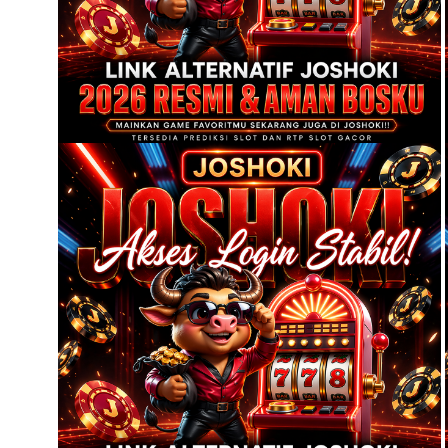
Open
media
2
in
modal