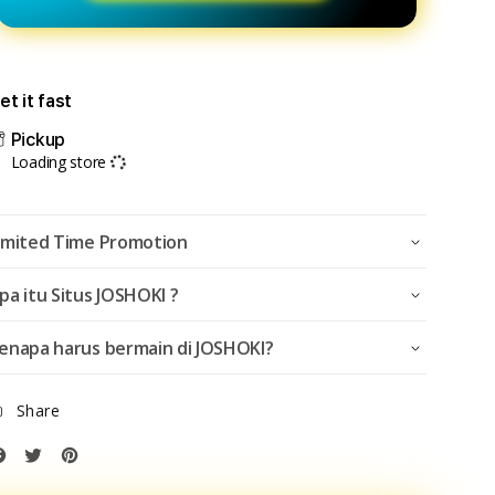
Performa
Performa
Responsif
Responsif
et it fast
Pickup
Loading store
imited Time Promotion
pa itu Situs JOSHOKI ?
enapa harus bermain di JOSHOKI?
Share