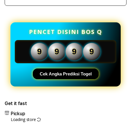
Decrease
Incr
quantity
quant
for
for
JOSHOKI:
JOSH
Daftar
Daft
PENCET DISINI BOS Q
Akses
Akse
Slot
Slot
Modern
Mode
Untuk
Untu
9
9
9
9
Pengalaman
Peng
Bermain
Berm
Nyaman
Nya
&
&
Cek Angka Prediksi Togel
Performa
Perf
Responsif
Resp
Get it fast
Pickup
Loading store