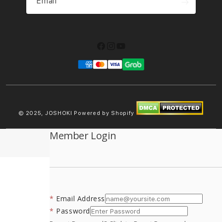
Email
Facebook
Instagram
YouTube
Payment
methods
© 2025,
JOSHOKI
Powered by Shopify
Member Login
*
Email Address
*
Password