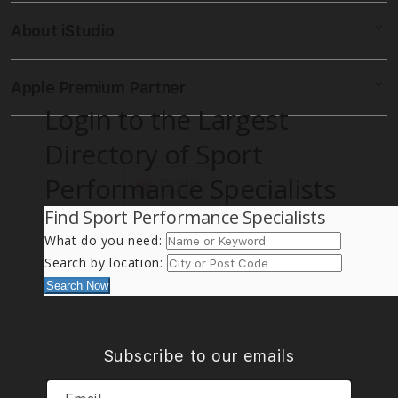
Corporate
SLOT GACOR MALAM INI
About iStudio
My Account
Togel Online
SLOT GACOR ONLINE
Collection & Delivery
Elush Service Provider
SLOT ONLINE
Apple Premium Partner
About Us
Returns & Exchanges
Financing Options
Login to the Largest
SITUS SLOT ONLINE
Find an iStudio near you
Contact Us
Trade-in
Directory of Sport
SLOT88
Why Shop at iStudio
FAQ
Traveller’s Reservation
Performance Specialists
Elush Corporate Website
Privacy Policy
Find Sport Performance Specialists
Site Terms of Use
What do you need:
Search by location:
Search Now
Subscribe to our emails