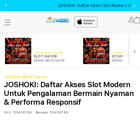
www.sportingbounce.com - Sporting Bounce
JOSHOKI: Daftar Akses Slot Modern Unt
Lo
in
JOSHOKI @SLOT GACOR
JOSHOKI @SLOT GACO
SLOT GACOR
SITUS SLOT GA
JOSHOKI @SLOT GACOR
JOSHOKI @slot gacor
JOSHOKI @slot gacor
JOSHOKI: Daftar Akses Slot Modern
Untuk Pengalaman Bermain Nyaman
& Performa Responsif
SKU:
123456789
Barcode:
123456789