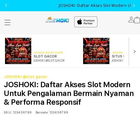
www.sportingbounce.com - Sporting Bounce
JOSHOKI: Daftar Akses Slot Modern Unt
Lo
in
JOSHOKI @SLOT GACOR
JOSHOKI @SLOT GACO
SLOT GACOR
SITUS SLOT GA
JOSHOKI @SLOT GACOR
JOSHOKI @slot gacor
JOSHOKI @slot gacor
JOSHOKI: Daftar Akses Slot Modern
Untuk Pengalaman Bermain Nyaman
& Performa Responsif
SKU:
123456789
Barcode:
123456789