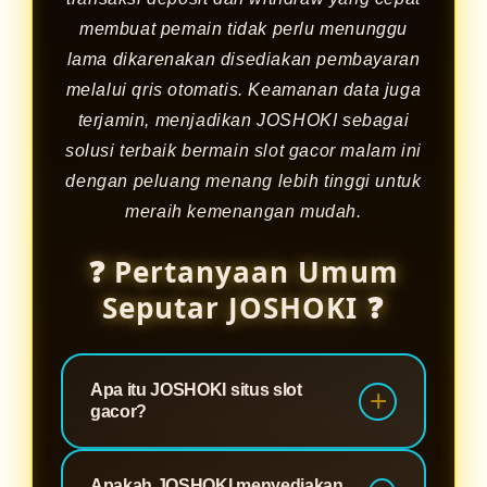
membuat pemain tidak perlu menunggu
lama dikarenakan disediakan pembayaran
melalui qris otomatis. Keamanan data juga
terjamin, menjadikan JOSHOKI sebagai
solusi terbaik bermain slot gacor malam ini
dengan peluang menang lebih tinggi untuk
meraih kemenangan mudah.
❓ Pertanyaan Umum
Seputar JOSHOKI ❓
Apa itu JOSHOKI situs slot
gacor?
JOSHOKI adalah platform slot gacor
Apakah JOSHOKI menyediakan