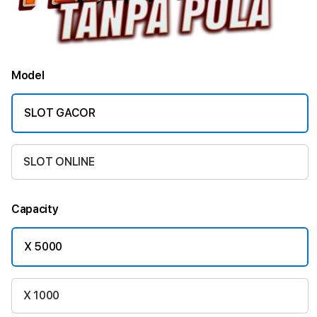
Model
SLOT GACOR
SLOT ONLINE
Capacity
X 5000
X 1000