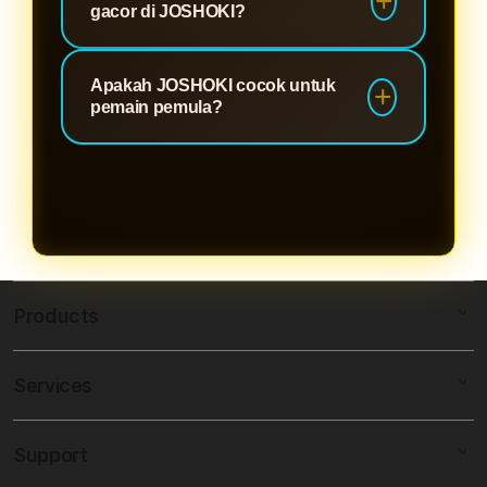
gacor di JOSHOKI?
tinggi membuat semua transaksi
terenkripsi dengan baik serta
di dalam menentukan bermain di
Apakah JOSHOKI cocok untuk
metode pembayaran terlengkap dan
waktu yang tepat pemain perlu
pemain pemula?
terpercaya seperti transfer bank dan
mengecek semua rtp dan selalu
QRIS.
update setiap ingin bermain, karna
Ya, JOSHOKI sangat cocok untuk
rtp yang di sediakan sudah memiliki
pemula karena memiliki tampilan
pola serta jam gacornya.
terbaru, navigasi yang jelas pada
setiap pilihan menu, serta livechat
customer service proffesional yang
siap membantu selama 24 jam
Products
nonstop.
Services
JOSHOKI
SLOT GACOR
Support
AppleCare+
SITUS SLOT GACOR