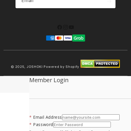
Email
Facebook
Instagram
YouTube
Payment
methods
© 2025,
JOSHOKI
Powered by Shopify
Member Login
*
Email Address
*
Password