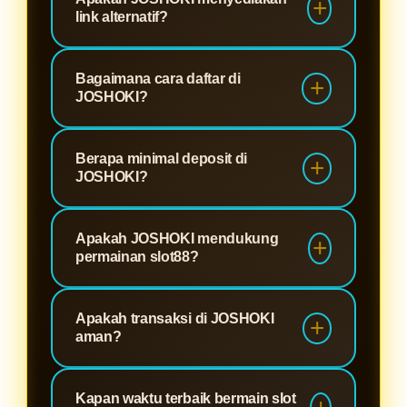
yang menyediakan berbagai
link alternatif?
permainan dengan RTP tinggi dan
peluang menang yang lebih besar.
Ya, JOSHOKI memiliki beberapa link
Bagaimana cara daftar di
alternatif resmi yang langsung
JOSHOKI?
terhubung dengan server situs slot
gacor untuk memastikan pemain
Pendaftaran sangat mudah, cukup
Berapa minimal deposit di
tetap bisa mengakses situs kapan
isi data rekening dengan valid dan
JOSHOKI?
saja tanpa gangguan.
username, password, lalu akun siap
digunakan.
Minimal deposit di JOSHOKI
Apakah JOSHOKI mendukung
tergolong terjangaku, sehingga
permainan slot88?
pemain dengan modal kecil tetap
bisa menikmati permainan di server
Ya, selain slot gacor JOSHOKI juga
Apakah transaksi di JOSHOKI
slot gacor resmi.
menyediakan berbagai game dari
aman?
provider slot88 dengan kualitas
terbaik dan server stabil.
Transaksi di JOSHOKI
Kapan waktu terbaik bermain slot
menggunakan sistem keamanan