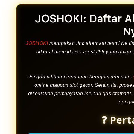
in
modal
JOSHOKI: Daftar A
N
JOSHOKI
merupakan link alternatif resmi Ke li
dikenal memiliki server slot88 yang aman
Dengan pilihan permainan beragam dari situs
online maupun slot gacor. Selain itu, pro
disediakan pembayaran melalui qris otomatis.
denga
❓ Per