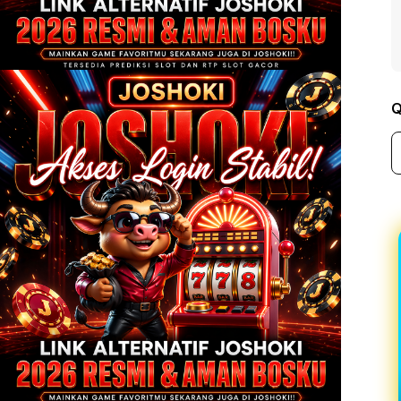
Open
media
5
Q
in
modal