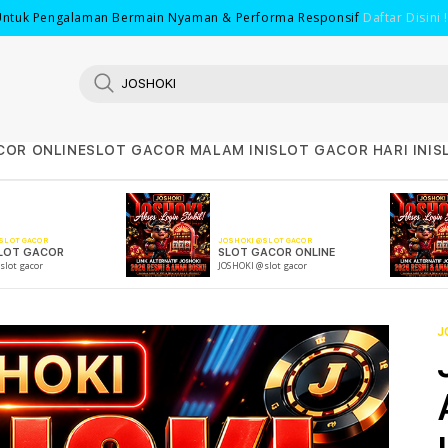
 Untuk Pengalaman Bermain Nyaman & Performa Responsif
Daftar Disini 
COR ONLINE
SLOT GACOR MALAM INI
SLOT GACOR HARI INI
S
SLOT GACOR
JOSHOKI @SLOT GACOR
SLOT GACOR
SLOT GACOR ONLINE
slot gacor
JOSHOKI @slot gacor
J