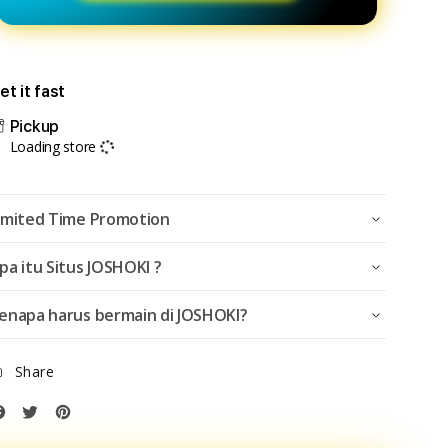
Performa
Performa
Responsif
Responsif
et it fast
Pickup
Loading store
imited Time Promotion
pa itu Situs JOSHOKI ?
enapa harus bermain di JOSHOKI?
Share