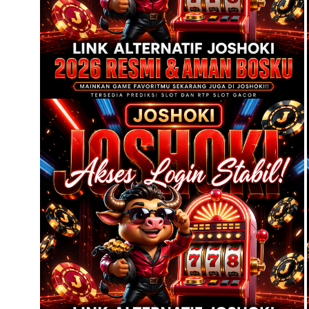
Open
media
2
in
modal