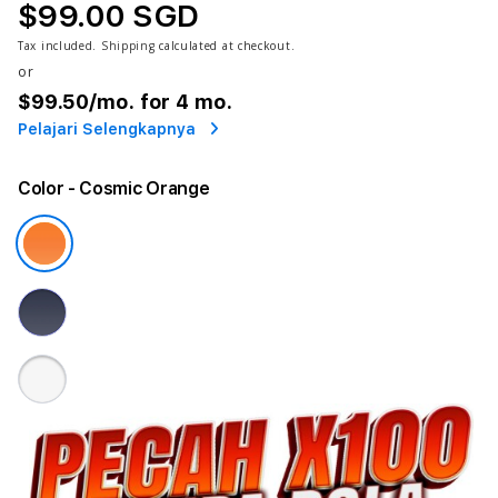
$99.00 SGD
Tax included.
Shipping
calculated at checkout.
or
$99.50
/mo. for 4 mo.
Pelajari Selengkapnya
Color
- Cosmic Orange