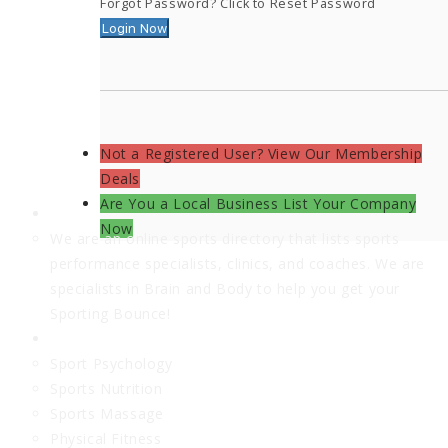
Forgot Password? Click to Reset Password
Not a Registered User?
View Our Membership
Deals
Are You a Local Business
List Your Company
About
Now
We are an online sports directory that lists sports
performance specialists, clinics, and coaches. We are
specialists in Brain and Body to help you get your
Sporting Bounce!
Sport Performance Specialists
Sport Psychology
Sports Nutrition
Sports Massage
Physical Fitness