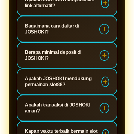
yang menyediakan berbagai
link alternatif?
permainan dengan RTP tinggi dan
peluang menang yang lebih besar.
Ya, JOSHOKI memiliki beberapa link
Bagaimana cara daftar di
alternatif resmi yang langsung
JOSHOKI?
terhubung dengan server situs slot
gacor untuk memastikan pemain
Pendaftaran sangat mudah, cukup
Berapa minimal deposit di
tetap bisa mengakses situs kapan
isi data rekening dengan valid dan
JOSHOKI?
saja tanpa gangguan.
username, password, lalu akun siap
digunakan.
Minimal deposit di JOSHOKI
Apakah JOSHOKI mendukung
tergolong terjangaku, sehingga
permainan slot88?
pemain dengan modal kecil tetap
bisa menikmati permainan di server
Ya, selain slot gacor JOSHOKI juga
Apakah transaksi di JOSHOKI
slot gacor resmi.
menyediakan berbagai game dari
aman?
provider slot88 dengan kualitas
terbaik dan server stabil.
Transaksi di JOSHOKI
Kapan waktu terbaik bermain slot
menggunakan sistem keamanan