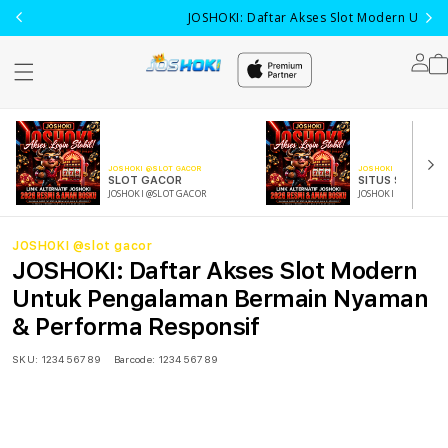
www.sportingbounce.com - Sporting Bounce
JOSHOKI: Daftar Akses Slot Modern Unt
Lo
in
JOSHOKI @SLOT GACOR
JOSHOKI @SLOT GACO
SLOT GACOR
SITUS SLOT GA
JOSHOKI @SLOT GACOR
JOSHOKI @slot gacor
JOSHOKI @slot gacor
JOSHOKI: Daftar Akses Slot Modern
Untuk Pengalaman Bermain Nyaman
& Performa Responsif
SKU:
123456789
Barcode:
123456789