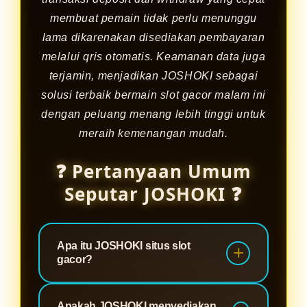
membuat pemain tidak perlu menunggu
lama dikarenakan disediakan pembayaran
melalui qris otomatis. Keamanan data juga
terjamin, menjadikan JOSHOKI sebagai
solusi terbaik bermain slot gacor malam ini
dengan peluang menang lebih tinggi untuk
meraih kemenangan mudah.
❓ Pertanyaan Umum
Seputar JOSHOKI ❓
Apa itu JOSHOKI situs slot
gacor?
JOSHOKI adalah platform slot gacor
Apakah JOSHOKI menyediakan