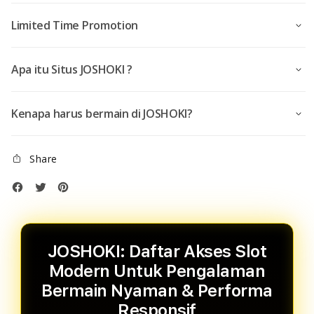
Limited Time Promotion
Apa itu Situs JOSHOKI ?
Kenapa harus bermain di JOSHOKI?
Share
JOSHOKI: Daftar Akses Slot
Modern Untuk Pengalaman
Bermain Nyaman & Performa
Responsif