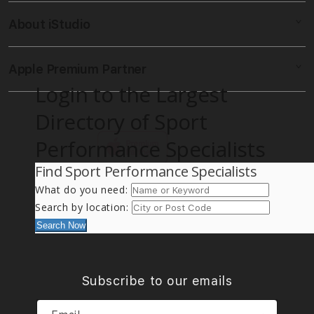
Corporate
SLOT GACOR MALAM INI
About iStudio
My Account
Togel Online
SLOT GACOR ONLINE
Collection & Delivery
Elush Service Provider
SLOT ONLINE
Apple Premium Partner
About Us
Returns & Exchanges
Financing Options
Login to the Largest
SITUS SLOT ONLINE
Find an iStudio near you
Contact Us
Trade-in
Directory of Sport
SLOT88
Why Shop at iStudio
FAQ
Traveller’s Reservation
Performance Specialists
Elush Corporate Website
Privacy Policy
Find Sport Performance Specialists
Site Terms of Use
What do you need:
Search by location:
Search Now
Subscribe to our emails