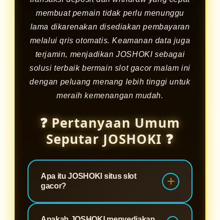
membuat pemain tidak perlu menunggu
lama dikarenakan disediakan pembayaran
melalui qris otomatis. Keamanan data juga
terjamin, menjadikan JOSHOKI sebagai
solusi terbaik bermain slot gacor malam ini
dengan peluang menang lebih tinggi untuk
meraih kemenangan mudah.
❓ Pertanyaan Umum
Seputar JOSHOKI ❓
Apa itu JOSHOKI situs slot
gacor?
JOSHOKI adalah platform slot gacor
Apakah JOSHOKI menyediakan