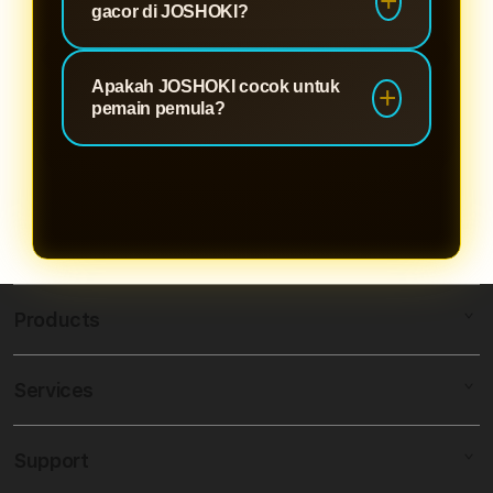
gacor di JOSHOKI?
tinggi membuat semua transaksi
terenkripsi dengan baik serta
di dalam menentukan bermain di
Apakah JOSHOKI cocok untuk
metode pembayaran terlengkap dan
waktu yang tepat pemain perlu
pemain pemula?
terpercaya seperti transfer bank dan
mengecek semua rtp dan selalu
QRIS.
update setiap ingin bermain, karna
Ya, JOSHOKI sangat cocok untuk
rtp yang di sediakan sudah memiliki
pemula karena memiliki tampilan
pola serta jam gacornya.
terbaru, navigasi yang jelas pada
setiap pilihan menu, serta livechat
customer service proffesional yang
siap membantu selama 24 jam
Products
nonstop.
Services
JOSHOKI
SLOT GACOR
Support
AppleCare+
SITUS SLOT GACOR