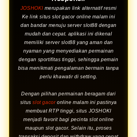
JOSHOKI
merupakan link alternatif resmi
Ke link situs slot gacor online malam ini
dan bandar menuju server slot88 dengan
mudah dan cepat. aplikasi ini dikenal
memiliki server slot88 yang aman dan
nyaman yang menyediakan permainan
dengan sportifitas tinggi, sehingga pemain
bisa menikmati pengalaman bermain tanpa
perlu khawatir di setting.
Dengan pilihan permainan beragam dari
situs
slot gacor
online malam ini pastinya
membuat RTP tinggi, situs JOSHOKI
menjadi favorit bagi pecinta slot online
maupun slot gacor. Selain itu, proses
transaksi deposit dan withdraw yang cepat