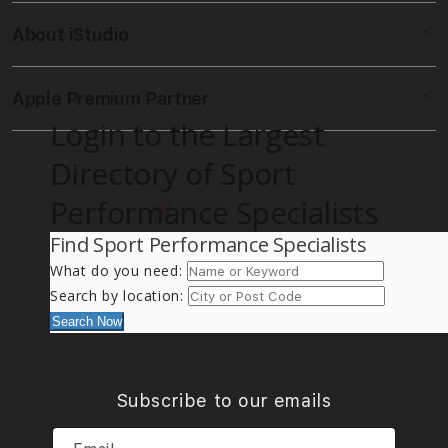
Corporate
SLOT GACOR MALAM INI
About iStudio
My Account
Togel Online
SLOT GACOR ONLINE
Collection & Delivery
Elush Service Provider
SLOT ONLINE
Apple Premium Partner
About Us
Returns & Exchanges
Financing Options
Login to the Largest
SITUS SLOT ONLINE
Find an iStudio near you
Contact Us
Trade-in
Directory of Sport
SLOT88
Why Shop at iStudio
FAQ
Traveller’s Reservation
Performance Specialists
Elush Corporate Website
Privacy Policy
Find Sport Performance Specialists
Site Terms of Use
What do you need:
Search by location:
Search Now
Subscribe to our emails