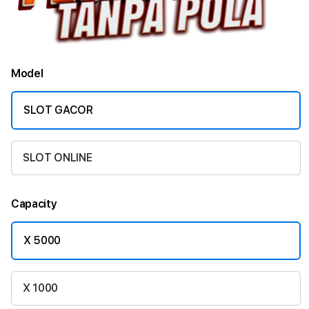
Model
SLOT GACOR
SLOT ONLINE
Capacity
X 5000
X 1000