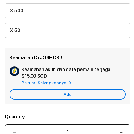
X 500
X 50
Keamanan Di JOSHOKI!
Keamanan akun dan data pemain terjaga
Add
$15.00 SGD
App
Pelajari Selengkapnya
Car
Add
Quantity