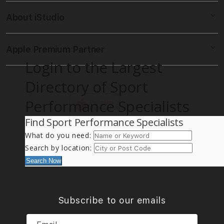
Corporate
SLOT GACOR MALAM INI
About iStudio
My Account
Togel Online
SLOT GACOR ONLINE
Collection & Delivery
Elush Service Provider
SLOT ONLINE
Apple Premium Partner
About Us
Returns & Exchanges
Financing Options
Login to the Largest
SITUS SLOT ONLINE
Find an iStudio near you
Contact Us
Trade-in
Directory of Sport
SLOT88
Why Shop at iStudio
FAQ
Traveller’s Reservation
Performance Specialists
Elush Corporate Website
Privacy Policy
Find Sport Performance Specialists
Site Terms of Use
What do you need:
Search by location:
Search Now
Subscribe to our emails