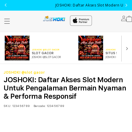
www.sportingbounce.com - Sporting Bounce
JOSHOKI: Daftar Akses Slot Modern Unt
Lo
in
JOSHOKI @SLOT GACOR
JOSHOKI @SLOT GACO
SLOT GACOR
SITUS SLOT GA
JOSHOKI @SLOT GACOR
JOSHOKI @slot gacor
JOSHOKI @slot gacor
JOSHOKI: Daftar Akses Slot Modern
Untuk Pengalaman Bermain Nyaman
& Performa Responsif
SKU:
123456789
Barcode:
123456789