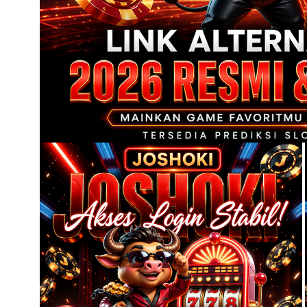
Open
media
1
in
modal