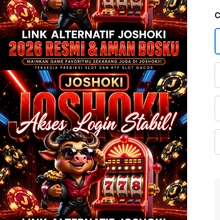
C
Open
media
3
in
modal