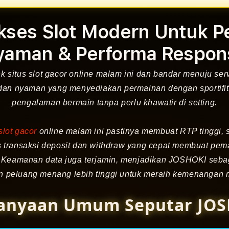
in
modal
kses Slot Modern Untuk 
yaman & Performa Respons
nk situs slot gacor online malam ini dan bandar menuju ser
 dan nyaman yang menyediakan permainan dengan sportifit
pengalaman bermain tanpa perlu khawatir di setting.
slot gacor
online malam ini pastinya membuat RTP tinggi, s
ses transaksi deposit dan withdraw yang cepat membuat pe
 Keamanan data juga terjamin, menjadikan JOSHOKI sebaga
n peluang menang lebih tinggi untuk meraih kemenangan 
tanyaan Umum Seputar JOS