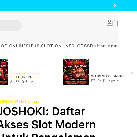
!
Log
Cart
in
LOT ONLINE
SITUS SLOT ONLINE
SLOT88
Daftar
Login
JOSHOKI @SLOT GACOR
SITUS SLOT ONLINE
SLOT ONLINE
JOSHOKI @slot gacor
JOSHOKI @slot gacor
OSHOKI @slot online
JOSHOKI: Daftar
Akses Slot Modern