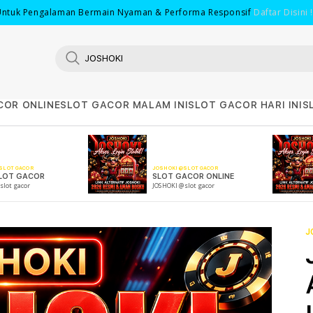
 Untuk Pengalaman Bermain Nyaman & Performa Responsif
Daftar Disini 
COR ONLINE
SLOT GACOR MALAM INI
SLOT GACOR HARI INI
S
SLOT GACOR
JOSHOKI @SLOT GACOR
SLOT GACOR
SLOT GACOR ONLINE
slot gacor
JOSHOKI @slot gacor
J