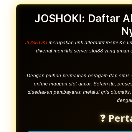
in
modal
JOSHOKI: Daftar A
N
JOSHOKI
merupakan link alternatif resmi Ke li
dikenal memiliki server slot88 yang aman
Dengan pilihan permainan beragam dari situs
online maupun slot gacor. Selain itu, pro
disediakan pembayaran melalui qris otomatis.
denga
❓ Per