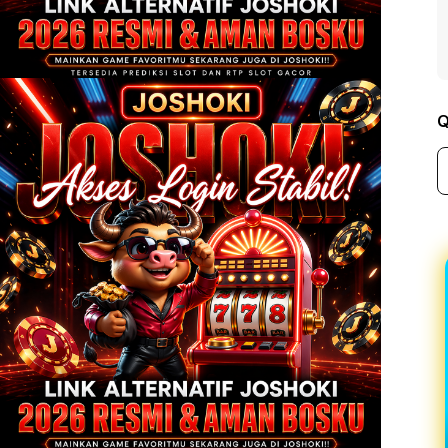
Open
media
5
Q
in
modal