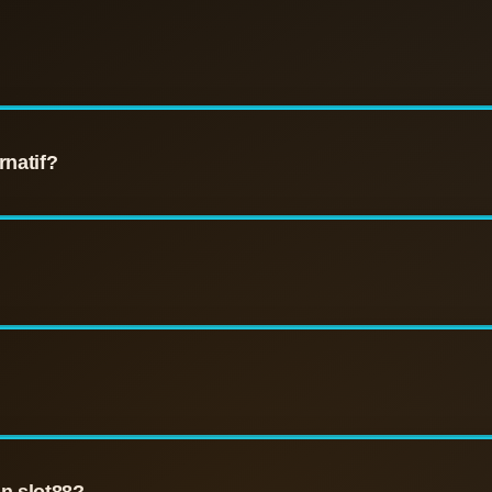
 menyediakan berbagai permainan dengan RTP tinggi dan 
natif?
natif resmi yang langsung terhubung dengan server situs
ngguan.
rekening dengan valid dan username, password, lalu akun
jangaku, sehingga pemain dengan modal kecil tetap bisa
 slot88?