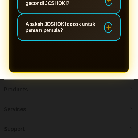
gacor di JOSHOKI?
tinggi membuat semua transaksi
terenkripsi dengan baik serta
di dalam menentukan bermain di
Apakah JOSHOKI cocok untuk
metode pembayaran terlengkap dan
waktu yang tepat pemain perlu
pemain pemula?
terpercaya seperti transfer bank dan
mengecek semua rtp dan selalu
QRIS.
update setiap ingin bermain, karna
Ya, JOSHOKI sangat cocok untuk
rtp yang di sediakan sudah memiliki
pemula karena memiliki tampilan
pola serta jam gacornya.
terbaru, navigasi yang jelas pada
setiap pilihan menu, serta livechat
customer service proffesional yang
siap membantu selama 24 jam
Products
nonstop.
Services
JOSHOKI
SLOT GACOR
Support
AppleCare+
SITUS SLOT GACOR