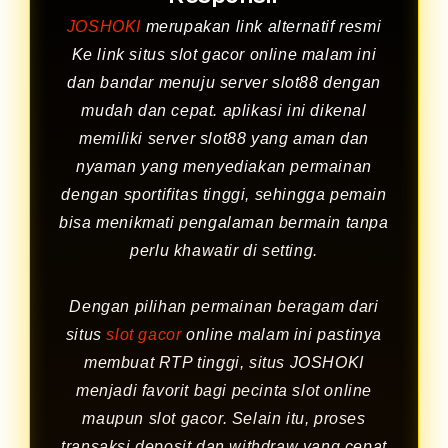
JOSHOKI
merupakan link alternatif resmi
Ke link situs slot gacor online malam ini
dan bandar menuju server slot88 dengan
mudah dan cepat. aplikasi ini dikenal
memiliki server slot88 yang aman dan
nyaman yang menyediakan permainan
dengan sportifitas tinggi, sehingga pemain
bisa menikmati pengalaman bermain tanpa
perlu khawatir di setting.
Dengan pilihan permainan beragam dari
situs
slot gacor
online malam ini pastinya
membuat RTP tinggi, situs JOSHOKI
menjadi favorit bagi pecinta slot online
maupun slot gacor. Selain itu, proses
transaksi deposit dan withdraw yang cepat