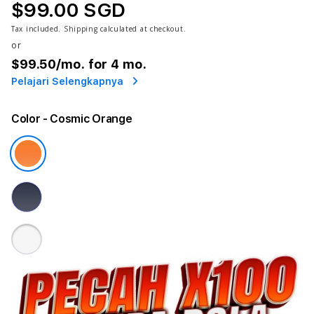
$99.00 SGD
Tax included.
Shipping
calculated at checkout.
or
$99.50
/mo. for 4 mo.
Pelajari Selengkapnya
Color
- Cosmic Orange