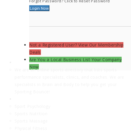
Forgot Password? Click to Reset Password
Not a Registered User?
View Our Membership
Deals
Are You a Local Business
List Your Company
About
Now
We are an online sports directory that lists sports
performance specialists, clinics, and coaches. We are
specialists in Brain and Body to help you get your
Sporting Bounce!
Sport Performance Specialists
Sport Psychology
Sports Nutrition
Sports Massage
Physical Fitness