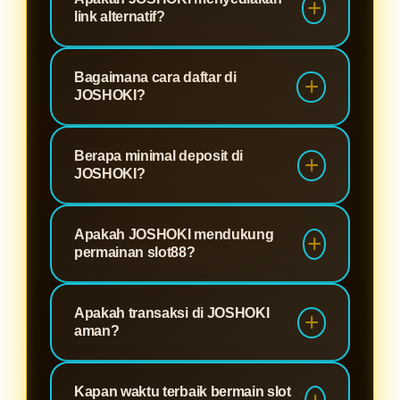
yang menyediakan berbagai
link alternatif?
permainan dengan RTP tinggi dan
peluang menang yang lebih besar.
Ya, JOSHOKI memiliki beberapa link
Bagaimana cara daftar di
alternatif resmi yang langsung
JOSHOKI?
terhubung dengan server situs slot
gacor untuk memastikan pemain
Pendaftaran sangat mudah, cukup
Berapa minimal deposit di
tetap bisa mengakses situs kapan
isi data rekening dengan valid dan
JOSHOKI?
saja tanpa gangguan.
username, password, lalu akun siap
digunakan.
Minimal deposit di JOSHOKI
Apakah JOSHOKI mendukung
tergolong terjangaku, sehingga
permainan slot88?
pemain dengan modal kecil tetap
bisa menikmati permainan di server
Ya, selain slot gacor JOSHOKI juga
Apakah transaksi di JOSHOKI
slot gacor resmi.
menyediakan berbagai game dari
aman?
provider slot88 dengan kualitas
terbaik dan server stabil.
Transaksi di JOSHOKI
Kapan waktu terbaik bermain slot
menggunakan sistem keamanan