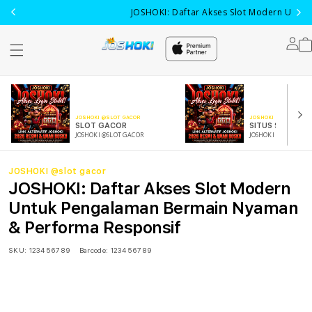
www.sportingbounce.com - Sporting Bounce
JOSHOKI: Daftar Akses Slot Modern Unt
Lo
in
JOSHOKI @SLOT GACOR
JOSHOKI @SLOT GACO
SLOT GACOR
SITUS SLOT GA
JOSHOKI @SLOT GACOR
JOSHOKI @slot gacor
JOSHOKI @slot gacor
JOSHOKI: Daftar Akses Slot Modern
Untuk Pengalaman Bermain Nyaman
& Performa Responsif
SKU:
123456789
Barcode:
123456789