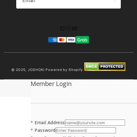
Email
Facebook
Instagram
YouTube
Payment
methods
© 2025,
JOSHOKI
Powered by Shopify
Member Login
*
Email Address
*
Password