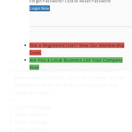
Forgot Password? Click to Reset Password
Not a Registered User?
View Our Membership
Deals
Are You a Local Business
List Your Company
About
Now
We are an online sports directory that lists sports
performance specialists, clinics, and coaches. We are
specialists in Brain and Body to help you get your
Sporting Bounce!
Sport Performance Specialists
Sport Psychology
Sports Nutrition
Sports Massage
Physical Fitness