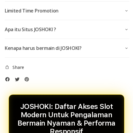
Limited Time Promotion
Apa itu Situs JOSHOKI ?
Kenapa harus bermain di JOSHOKI?
Share
JOSHOKI: Daftar Akses Slot
Modern Untuk Pengalaman
Bermain Nyaman & Performa
Responsif