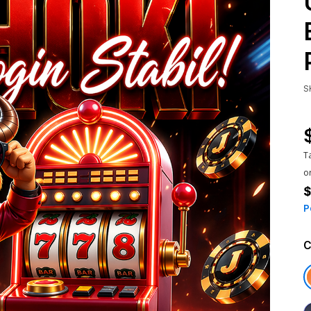
S
T
o
$
P
C