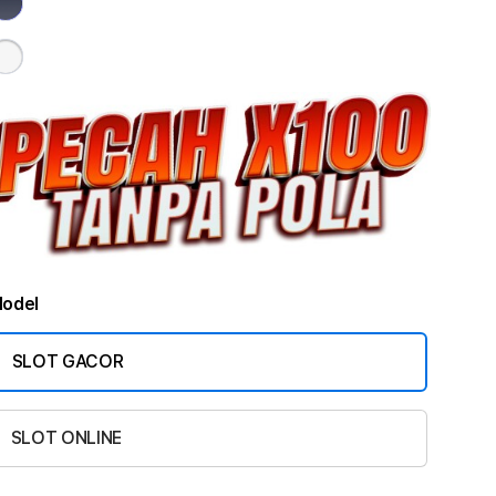
odel
SLOT GACOR
SLOT ONLINE