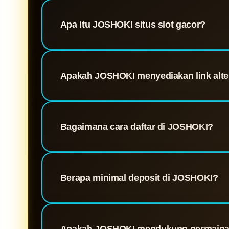
Apa itu JOSHOKI situs slot gacor?
JOSHOKI adalah platform slot gacor yang
Apakah JOSHOKI menyediakan link alter
Ya, JOSHOKI memiliki beberapa link alter
bisa mengakses situs kapan saja tanpa ga
Bagaimana cara daftar di JOSHOKI?
Pendaftaran sangat mudah, cukup isi data 
Berapa minimal deposit di JOSHOKI?
Minimal deposit di JOSHOKI tergolong ter
resmi.
Apakah JOSHOKI mendukung permainan