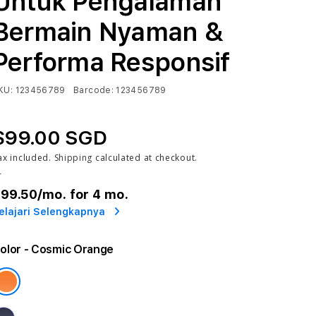
Untuk Pengalaman
Bermain Nyaman &
Performa Responsif
KU:
123456789
Barcode:
123456789
$99.00 SGD
ax included.
Shipping
calculated at checkout.
r
99.50
/mo. for 4 mo.
elajari Selengkapnya
olor
- Cosmic Orange