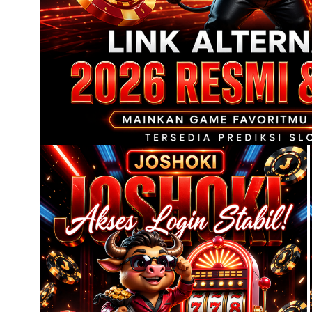
Open
media
1
in
modal