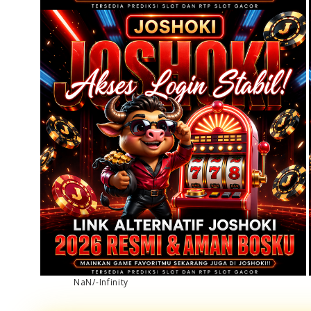
Open
media
6
in
modal
Open
of
NaN
/
-Infinity
media
8