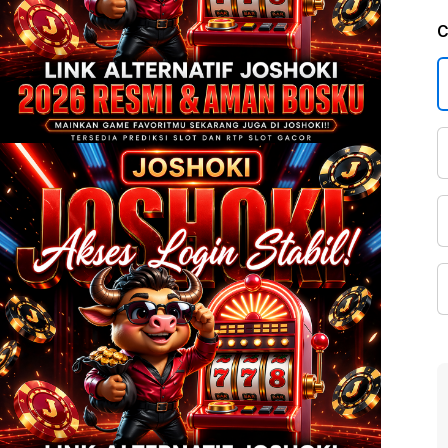
C
Open
media
3
in
modal