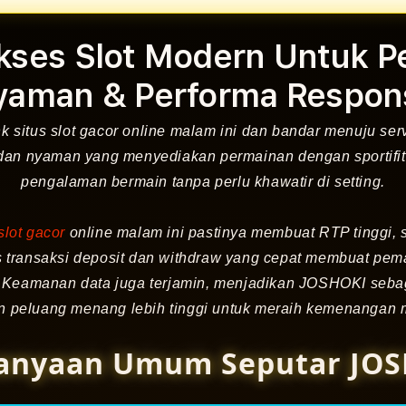
in
modal
kses Slot Modern Untuk 
yaman & Performa Respons
nk situs slot gacor online malam ini dan bandar menuju ser
 dan nyaman yang menyediakan permainan dengan sportifit
pengalaman bermain tanpa perlu khawatir di setting.
slot gacor
online malam ini pastinya membuat RTP tinggi, s
ses transaksi deposit dan withdraw yang cepat membuat pe
 Keamanan data juga terjamin, menjadikan JOSHOKI sebaga
n peluang menang lebih tinggi untuk meraih kemenangan 
tanyaan Umum Seputar JOS