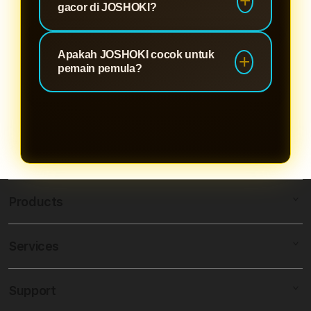
gacor di JOSHOKI?
tinggi membuat semua transaksi
terenkripsi dengan baik serta
di dalam menentukan bermain di
Apakah JOSHOKI cocok untuk
metode pembayaran terlengkap dan
waktu yang tepat pemain perlu
pemain pemula?
terpercaya seperti transfer bank dan
mengecek semua rtp dan selalu
QRIS.
update setiap ingin bermain, karna
Ya, JOSHOKI sangat cocok untuk
rtp yang di sediakan sudah memiliki
pemula karena memiliki tampilan
pola serta jam gacornya.
terbaru, navigasi yang jelas pada
setiap pilihan menu, serta livechat
customer service proffesional yang
siap membantu selama 24 jam
Products
nonstop.
Services
JOSHOKI
SLOT GACOR
Support
AppleCare+
SITUS SLOT GACOR