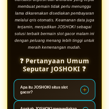
membuat pemain tidak perlu menunggu
lama dikarenakan disediakan pembayaran
melalui qris otomatis. Keamanan data juga
terjamin, menjadikan JOSHOKI sebagai
solusi terbaik bermain slot gacor malam ini
dengan peluang menang lebih tinggi untuk
meraih kemenangan mudah.
❓ Pertanyaan Umum
Seputar JOSHOKI ❓
Apa itu JOSHOKI situs slot
gacor?
JOSHOKI adalah platform slot gacor
Apakah JOSHOKI menyediakan