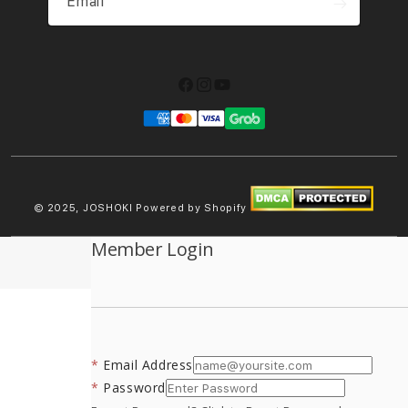
Email
Facebook
Instagram
YouTube
Payment
methods
© 2025,
JOSHOKI
Powered by Shopify
Member Login
*
Email Address
*
Password