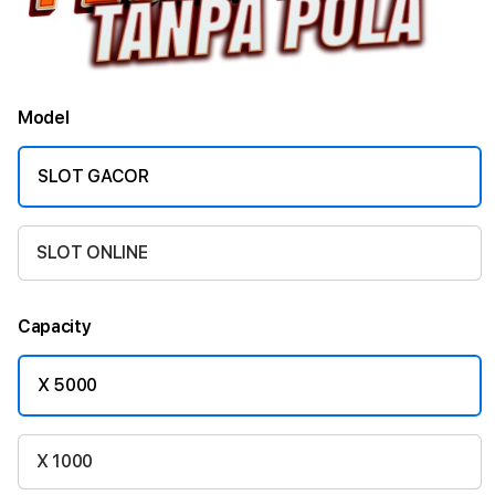
Model
SLOT GACOR
SLOT ONLINE
Capacity
X 5000
X 1000