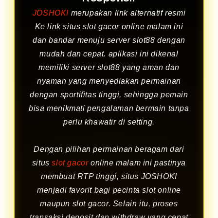
JOSHOKI
merupakan link alternatif resmi
Ke link situs slot gacor online malam ini
dan bandar menuju server slot88 dengan
mudah dan cepat. aplikasi ini dikenal
memiliki server slot88 yang aman dan
nyaman yang menyediakan permainan
dengan sportifitas tinggi, sehingga pemain
bisa menikmati pengalaman bermain tanpa
perlu khawatir di setting.
Dengan pilihan permainan beragam dari
situs
slot gacor
online malam ini pastinya
membuat RTP tinggi, situs JOSHOKI
menjadi favorit bagi pecinta slot online
maupun slot gacor. Selain itu, proses
transaksi deposit dan withdraw yang cepat