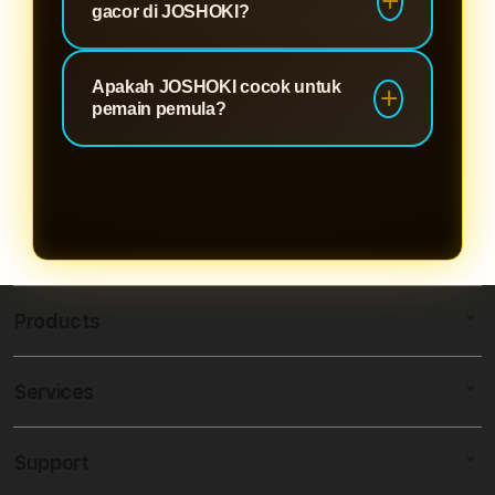
gacor di JOSHOKI?
tinggi membuat semua transaksi
terenkripsi dengan baik serta
di dalam menentukan bermain di
Apakah JOSHOKI cocok untuk
metode pembayaran terlengkap dan
waktu yang tepat pemain perlu
pemain pemula?
terpercaya seperti transfer bank dan
mengecek semua rtp dan selalu
QRIS.
update setiap ingin bermain, karna
Ya, JOSHOKI sangat cocok untuk
rtp yang di sediakan sudah memiliki
pemula karena memiliki tampilan
pola serta jam gacornya.
terbaru, navigasi yang jelas pada
setiap pilihan menu, serta livechat
customer service proffesional yang
siap membantu selama 24 jam
Products
nonstop.
Services
JOSHOKI
SLOT GACOR
Support
AppleCare+
SITUS SLOT GACOR