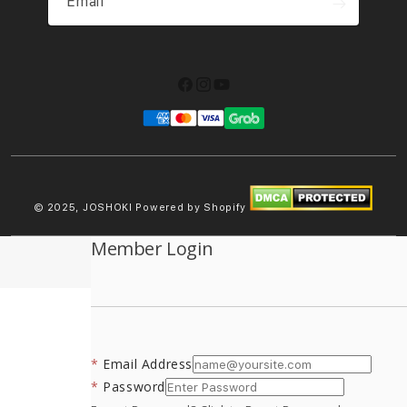
Email
Facebook
Instagram
YouTube
Payment
methods
© 2025,
JOSHOKI
Powered by Shopify
Member Login
*
Email Address
*
Password