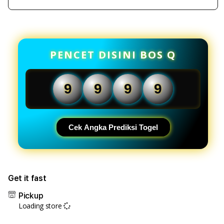
Decrease
Incr
quantity
quant
for
for
JOSHOKI:
JOSH
Daftar
Daft
PENCET DISINI BOS Q
Akses
Akse
Slot
Slot
Modern
Mode
Untuk
Untu
9
9
9
9
Pengalaman
Peng
Bermain
Berm
Nyaman
Nya
&
&
Cek Angka Prediksi Togel
Performa
Perf
Responsif
Resp
Get it fast
Pickup
Loading store