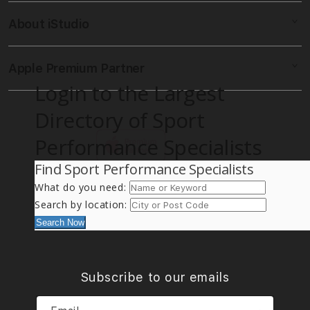
Corporate
SLOT GACOR MALAM INI
About iStudio
My Account
Togel Online
SLOT GACOR ONLINE
Collection & Delivery
Elush Service Provider
SLOT ONLINE
Apple Premium Partner
About Us
Returns & Exchanges
Financing Options
Login to the Largest
SITUS SLOT ONLINE
Find an iStudio near you
Contact Us
Trade-in
Directory of Sport
SLOT88
Why Shop at iStudio
FAQ
Traveller’s Reservation
Performance Specialists
Elush Corporate Website
Privacy Policy
Find Sport Performance Specialists
Site Terms of Use
What do you need:
Search by location:
Search Now
Subscribe to our emails