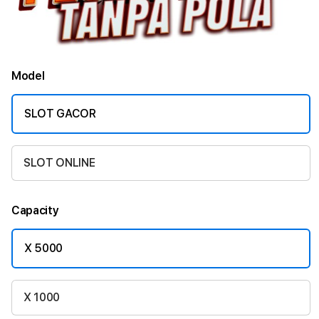
Model
SLOT GACOR
SLOT ONLINE
Capacity
X 5000
X 1000