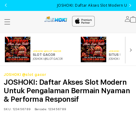
www.sportingbounce.com - Sporting Bounce
JOSHOKI: Daftar Akses Slot Modern Unt
Lo
in
JOSHOKI @SLOT GACOR
JOSHOKI @SLOT GACO
SLOT GACOR
SITUS SLOT GA
JOSHOKI @SLOT GACOR
JOSHOKI @slot gacor
JOSHOKI @slot gacor
JOSHOKI: Daftar Akses Slot Modern
Untuk Pengalaman Bermain Nyaman
& Performa Responsif
SKU:
123456789
Barcode:
123456789