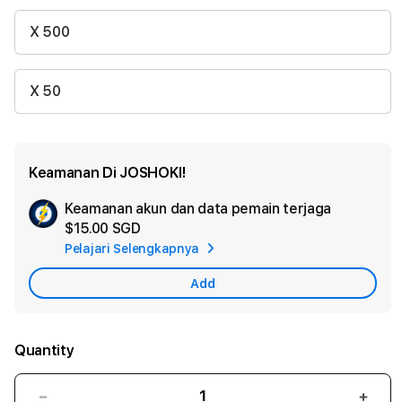
X 500
X 50
Keamanan Di JOSHOKI!
Keamanan akun dan data pemain terjaga
Add
$15.00 SGD
App
Pelajari Selengkapnya
Car
Add
Quantity