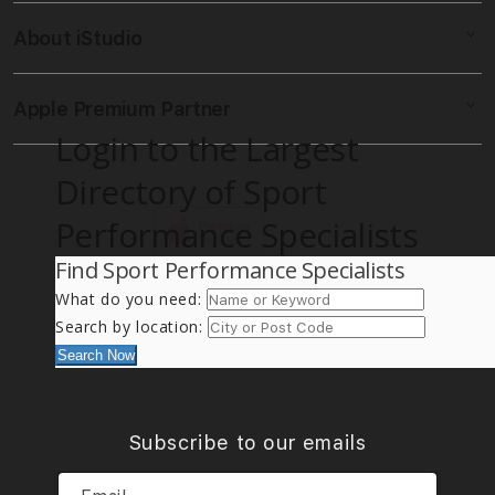
Corporate
SLOT GACOR MALAM INI
About iStudio
My Account
Togel Online
SLOT GACOR ONLINE
Collection & Delivery
Elush Service Provider
SLOT ONLINE
Apple Premium Partner
About Us
Returns & Exchanges
Financing Options
Login to the Largest
SITUS SLOT ONLINE
Find an iStudio near you
Contact Us
Trade-in
Directory of Sport
SLOT88
Why Shop at iStudio
FAQ
Traveller’s Reservation
Performance Specialists
Elush Corporate Website
Privacy Policy
Find Sport Performance Specialists
Site Terms of Use
What do you need:
Search by location:
Search Now
Subscribe to our emails