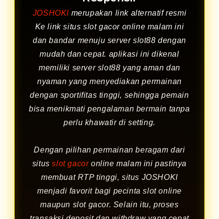
JOSHOKI
merupakan link alternatif resmi
Ke link situs slot gacor online malam ini
dan bandar menuju server slot88 dengan
mudah dan cepat. aplikasi ini dikenal
memiliki server slot88 yang aman dan
nyaman yang menyediakan permainan
dengan sportifitas tinggi, sehingga pemain
bisa menikmati pengalaman bermain tanpa
perlu khawatir di setting.
Dengan pilihan permainan beragam dari
situs
slot gacor
online malam ini pastinya
membuat RTP tinggi, situs JOSHOKI
menjadi favorit bagi pecinta slot online
maupun slot gacor. Selain itu, proses
transaksi deposit dan withdraw yang cepat