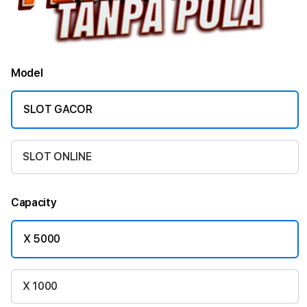
Model
SLOT GACOR
SLOT ONLINE
Capacity
X 5000
X 1000