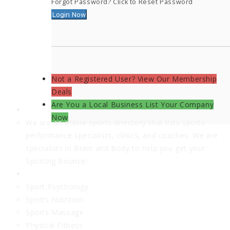
Forgot Password? Click to Reset Password
Not a Registered User?
View Our Membership
Deals
Are You a Local Business
List Your Company
About
Now
We are an online sports directory that lists sports
performance specialists, clinics, and coaches. We are
specialists in Brain and Body to help you get your
Sporting Bounce!
Sport Performance Specialists
Sport Psychology
Sports Nutrition
Sports Massage
Physical Fitness