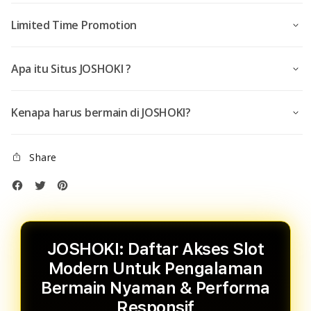
Limited Time Promotion
Apa itu Situs JOSHOKI ?
Kenapa harus bermain di JOSHOKI?
Share
JOSHOKI: Daftar Akses Slot
Modern Untuk Pengalaman
Bermain Nyaman & Performa
Responsif