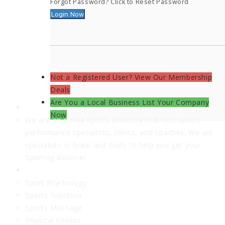
Forgot Password? Click to Reset Password
Not a Registered User?
View Our Membership
Deals
Are You a Local Business
List Your Company
About
Now
We are an online sports directory that lists sports
performance specialists, clinics, and coaches. We are
specialists in Brain and Body to help you get your
Sporting Bounce!
Sport Performance Specialists
Sport Psychology
Sports Nutrition
Sports Massage
Physical Fitness