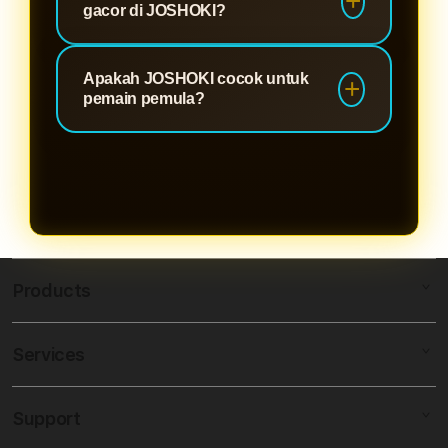
gacor di JOSHOKI?
tinggi membuat semua transaksi
terenkripsi dengan baik serta
di dalam menentukan bermain di
Apakah JOSHOKI cocok untuk
metode pembayaran terlengkap dan
waktu yang tepat pemain perlu
pemain pemula?
terpercaya seperti transfer bank dan
mengecek semua rtp dan selalu
QRIS.
update setiap ingin bermain, karna
Ya, JOSHOKI sangat cocok untuk
rtp yang di sediakan sudah memiliki
pemula karena memiliki tampilan
pola serta jam gacornya.
terbaru, navigasi yang jelas pada
setiap pilihan menu, serta livechat
customer service proffesional yang
siap membantu selama 24 jam
Products
nonstop.
Services
JOSHOKI
SLOT GACOR
Support
AppleCare+
SITUS SLOT GACOR