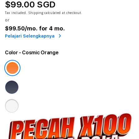
$99.00 SGD
Tax included.
Shipping
calculated at checkout.
or
$99.50
/mo. for 4 mo.
Pelajari Selengkapnya
Color
- Cosmic Orange