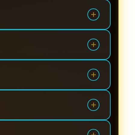
peluang menang yang lebih besar.
 slot gacor untuk memastikan pemain tetap
 siap digunakan.
 menikmati permainan di server slot gacor