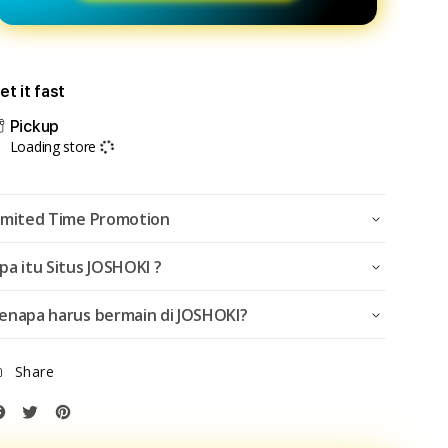
Performa
Performa
Responsif
Responsif
et it fast
Pickup
Loading store
imited Time Promotion
pa itu Situs JOSHOKI ?
enapa harus bermain di JOSHOKI?
Share