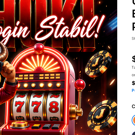
S
T
o
$
P
C