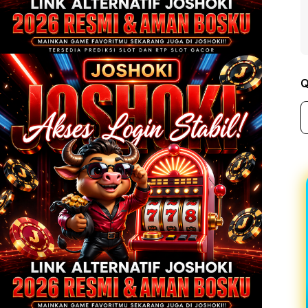
Open
media
5
Q
in
modal