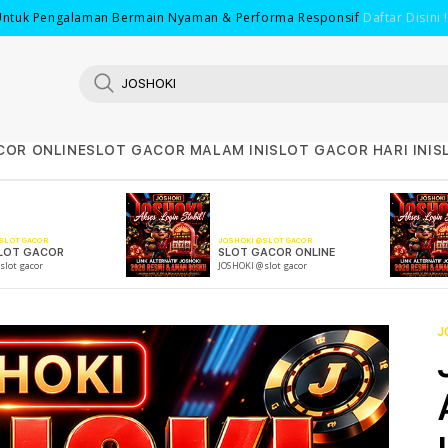
 Untuk Pengalaman Bermain Nyaman & Performa Responsif
Daftar Disini 
COR ONLINE
SLOT GACOR MALAM INI
SLOT GACOR HARI INI
S
SLOT GACOR
JOSHOKI @SLOT GACOR
SLOT GACOR
SLOT GACOR ONLINE
slot gacor
JOSHOKI @slot gacor
J