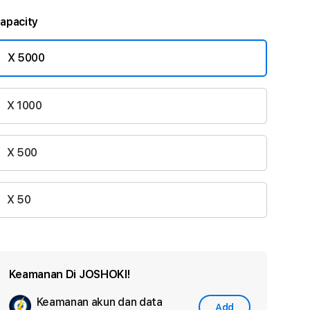
apacity
X 5000
X 1000
X 500
X 50
Keamanan Di JOSHOKI!
Keamanan akun dan data
Add
Add