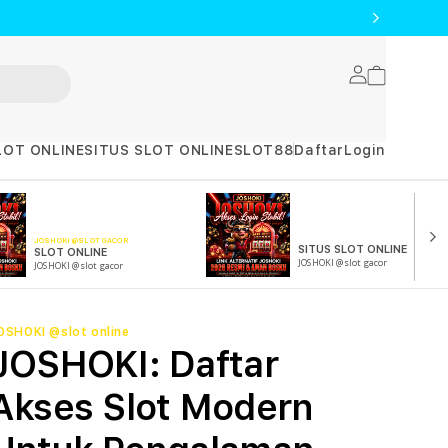
!
Log
Cart
in
LOT ONLINE
SITUS SLOT ONLINE
SLOT88
Daftar
Login
JOSHOKI @SLOT GACOR
SITUS SLOT ONLINE
SLOT ONLINE
JOSHOKI @slot gacor
JOSHOKI @slot gacor
OSHOKI @slot online
JOSHOKI: Daftar
Akses Slot Modern