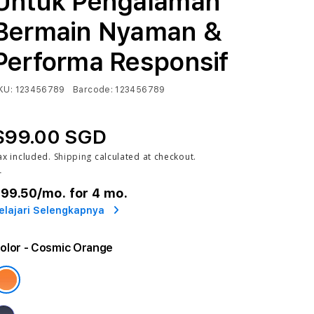
Untuk Pengalaman
Bermain Nyaman &
Performa Responsif
KU:
123456789
Barcode:
123456789
$99.00 SGD
ax included.
Shipping
calculated at checkout.
r
99.50
/mo. for 4 mo.
elajari Selengkapnya
olor
- Cosmic Orange