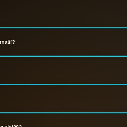
 menyediakan berbagai permainan dengan RTP tinggi dan 
natif?
natif resmi yang langsung terhubung dengan server situs
ngguan.
rekening dengan valid dan username, password, lalu akun
jangaku, sehingga pemain dengan modal kecil tetap bisa
 slot88?