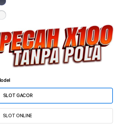
odel
SLOT GACOR
SLOT ONLINE