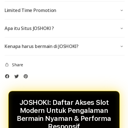
Limited Time Promotion
Apa itu Situs JOSHOKI ?
Kenapa harus bermain di JOSHOKI?
Share
JOSHOKI: Daftar Akses Slot
Modern Untuk Pengalaman
Bermain Nyaman & Performa
Responsif