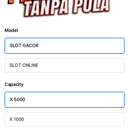
Model
SLOT GACOR
SLOT ONLINE
Capacity
X 5000
X 1000