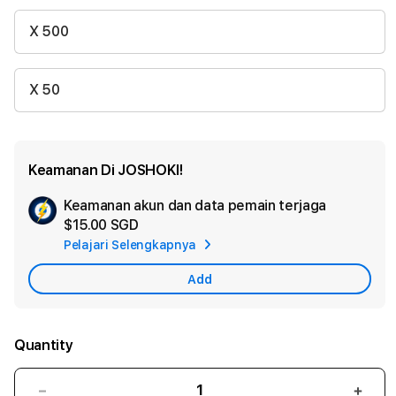
X 500
X 50
Keamanan Di JOSHOKI!
Keamanan akun dan data pemain terjaga
Add
$15.00 SGD
App
Pelajari Selengkapnya
Car
Add
Quantity