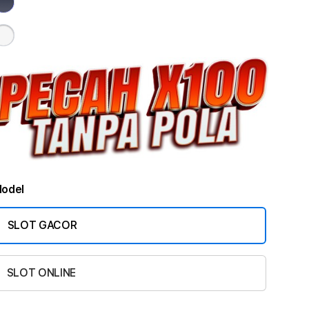
odel
SLOT GACOR
SLOT ONLINE