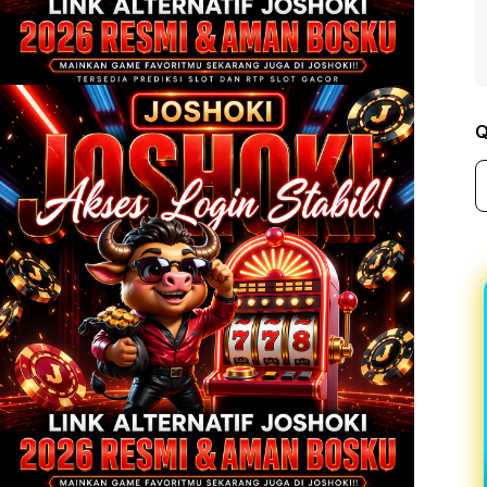
Open
media
5
Q
in
modal