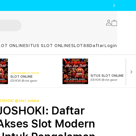
!
Log
Cart
in
LOT ONLINE
SITUS SLOT ONLINE
SLOT88
Daftar
Login
JOSHOKI @SLOT GACOR
SITUS SLOT ONLINE
SLOT ONLINE
JOSHOKI @slot gacor
JOSHOKI @slot gacor
OSHOKI @slot online
JOSHOKI: Daftar
Akses Slot Modern