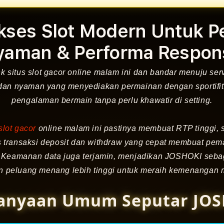
in
modal
kses Slot Modern Untuk 
yaman & Performa Respons
nk situs slot gacor online malam ini dan bandar menuju ser
 dan nyaman yang menyediakan permainan dengan sportifit
pengalaman bermain tanpa perlu khawatir di setting.
slot gacor
online malam ini pastinya membuat RTP tinggi, s
ses transaksi deposit dan withdraw yang cepat membuat pe
 Keamanan data juga terjamin, menjadikan JOSHOKI sebaga
n peluang menang lebih tinggi untuk meraih kemenangan 
tanyaan Umum Seputar JOS