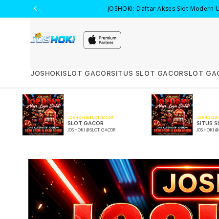
www.sportingbounce.com - Sporting Bounce
JOSHOKI: Daftar Akses Slot Modern
JOSHOKI
SLOT GACOR
SITUS SLOT GACOR
SLOT GA
JOSHOKI @SLOT GACOR
JOSHOKI @
SLOT GACOR
SITUS 
JOSHOKI @SLOT GACOR
JOSHOKI @
Skip to
product
information