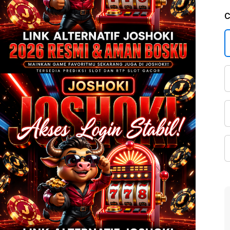
C
Open
media
3
in
modal