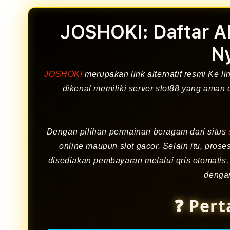
in
modal
JOSHOKI: Daftar A
N
JOSHOKI
merupakan link alternatif resmi Ke li
dikenal memiliki server slot88 yang aman
Dengan pilihan permainan beragam dari situs
online maupun slot gacor. Selain itu, pro
disediakan pembayaran melalui qris otomatis.
denga
❓ Per