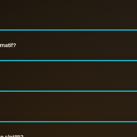
 menyediakan berbagai permainan dengan RTP tinggi dan 
natif?
natif resmi yang langsung terhubung dengan server situs
ngguan.
rekening dengan valid dan username, password, lalu akun
jangaku, sehingga pemain dengan modal kecil tetap bisa
 slot88?