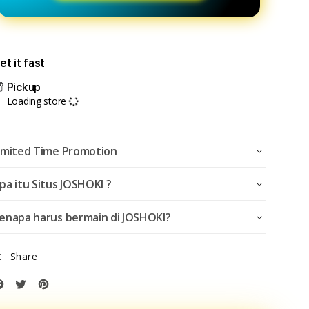
Performa
Performa
Responsif
Responsif
et it fast
Pickup
Loading store
imited Time Promotion
pa itu Situs JOSHOKI ?
enapa harus bermain di JOSHOKI?
Share