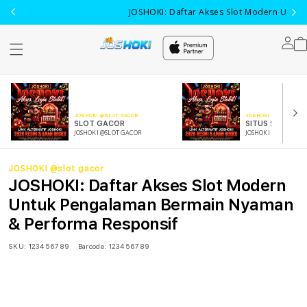
www.sportingbounce.com - Sporting Bounce
JOSHOKI: Daftar Akses Slot Modern Unt
Lo
in
JOSHOKI @SLOT GACOR
JOSHOKI @SLOT GACO
SLOT GACOR
SITUS SLOT GA
JOSHOKI @SLOT GACOR
JOSHOKI @slot gacor
JOSHOKI @slot gacor
JOSHOKI: Daftar Akses Slot Modern
Untuk Pengalaman Bermain Nyaman
& Performa Responsif
SKU:
123456789
Barcode:
123456789