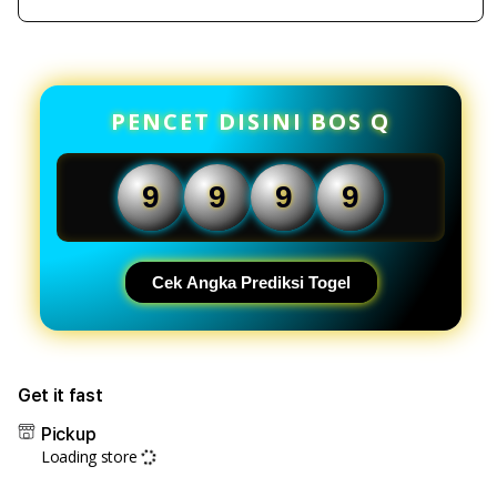
Decrease
Incr
quantity
quant
for
for
JOSHOKI:
JOSH
Daftar
Daft
PENCET DISINI BOS Q
Akses
Akse
Slot
Slot
Modern
Mode
Untuk
Untu
9
9
9
9
Pengalaman
Peng
Bermain
Berm
Nyaman
Nya
&
&
Cek Angka Prediksi Togel
Performa
Perf
Responsif
Resp
Get it fast
Pickup
Loading store