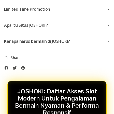
Limited Time Promotion
Apa itu Situs JOSHOKI ?
Kenapa harus bermain di JOSHOKI?
Share
JOSHOKI: Daftar Akses Slot
Modern Untuk Pengalaman
Bermain Nyaman & Performa
Responsif