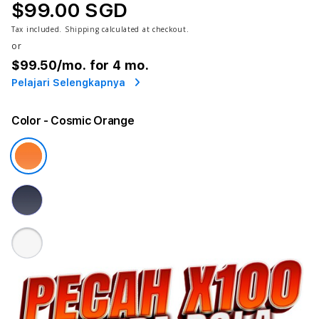
$99.00 SGD
Tax included.
Shipping
calculated at checkout.
or
$99.50
/mo. for 4 mo.
Pelajari Selengkapnya
Color
- Cosmic Orange