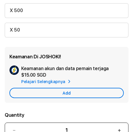
X 500
X 50
Keamanan Di JOSHOKI!
Keamanan akun dan data pemain terjaga
Add
$15.00 SGD
App
Pelajari Selengkapnya
Car
Add
Quantity