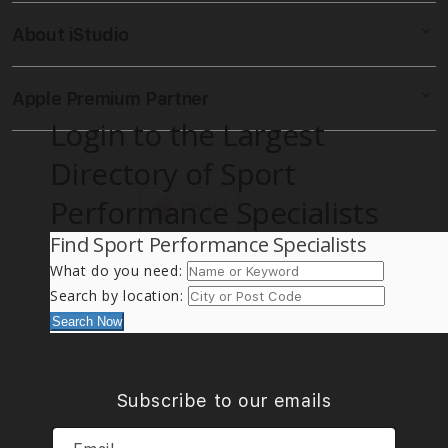
Corporate
SLOT GACOR MALAM INI
About iStudio
My Account
Togel Online
SLOT GACOR ONLINE
Collection & Delivery
Elush Service Provider
SLOT ONLINE
Apple Premium Partner
About Us
Returns & Exchanges
Financing Options
Login to the Largest
SITUS SLOT ONLINE
Find an iStudio near you
Contact Us
Trade-in
Directory of Sport
SLOT88
Why Shop at iStudio
FAQ
Traveller’s Reservation
Performance Specialists
Elush Corporate Website
Privacy Policy
Find Sport Performance Specialists
Site Terms of Use
What do you need:
Search by location:
Search Now
Subscribe to our emails