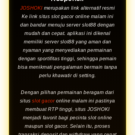
JOSHOKI
merupakan link alternatif resmi
Ke link situs slot gacor online malam ini
dan bandar menuju server slot88 dengan
mudah dan cepat. aplikasi ini dikenal
memiliki server slot88 yang aman dan
nyaman yang menyediakan permainan
dengan sportifitas tinggi, sehingga pemain
bisa menikmati pengalaman bermain tanpa
perlu khawatir di setting.
Dengan pilihan permainan beragam dari
situs
slot gacor
online malam ini pastinya
membuat RTP tinggi, situs JOSHOKI
menjadi favorit bagi pecinta slot online
maupun slot gacor. Selain itu, proses
transaksi deposit dan withdraw yang cepat