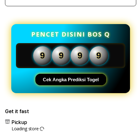
Decrease
Incr
quantity
quant
for
for
JOSHOKI:
JOSH
Daftar
Daft
PENCET DISINI BOS Q
Akses
Akse
Slot
Slot
Modern
Mode
Untuk
Untu
9
9
9
9
Pengalaman
Peng
Bermain
Berm
Nyaman
Nya
&
&
Cek Angka Prediksi Togel
Performa
Perf
Responsif
Resp
Get it fast
Pickup
Loading store