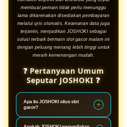
membuat pemain tidak perlu menunggu
lama dikarenakan disediakan pembayaran
melalui qris otomatis. Keamanan data juga
terjamin, menjadikan JOSHOKI sebagai
solusi terbaik bermain slot gacor malam ini
dengan peluang menang lebih tinggi untuk
meraih kemenangan mudah.
❓ Pertanyaan Umum
Seputar JOSHOKI ❓
Apa itu JOSHOKI situs slot
gacor?
JOSHOKI adalah platform slot gacor
Apakah JOSHOKI menyediakan