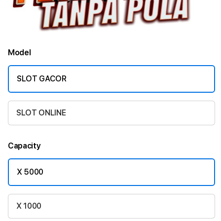
Model
SLOT GACOR
SLOT ONLINE
Capacity
X 5000
X 1000