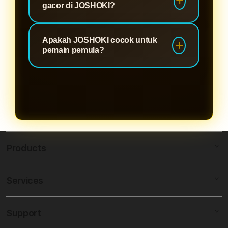
gacor di JOSHOKI?
tinggi membuat semua transaksi
terenkripsi dengan baik serta
di dalam menentukan bermain di
Apakah JOSHOKI cocok untuk
metode pembayaran terlengkap dan
waktu yang tepat pemain perlu
pemain pemula?
terpercaya seperti transfer bank dan
mengecek semua rtp dan selalu
QRIS.
update setiap ingin bermain, karna
Ya, JOSHOKI sangat cocok untuk
rtp yang di sediakan sudah memiliki
pemula karena memiliki tampilan
pola serta jam gacornya.
terbaru, navigasi yang jelas pada
setiap pilihan menu, serta livechat
customer service proffesional yang
siap membantu selama 24 jam
Products
nonstop.
Services
JOSHOKI
SLOT GACOR
Support
AppleCare+
SITUS SLOT GACOR