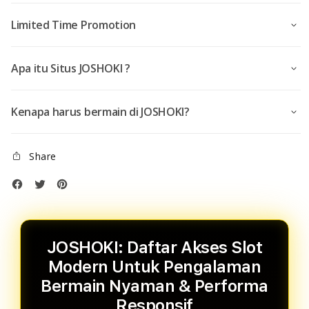
Limited Time Promotion
Apa itu Situs JOSHOKI ?
Kenapa harus bermain di JOSHOKI?
Share
JOSHOKI: Daftar Akses Slot
Modern Untuk Pengalaman
Bermain Nyaman & Performa
Responsif