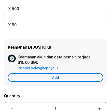
X 500
X 50
Keamanan Di JOSHOKI!
Keamanan akun dan data pemain terjaga
Add
$15.00 SGD
App
Pelajari Selengkapnya
Car
Add
Quantity