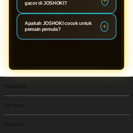
gacor di JOSHOKI?
tinggi membuat semua transaksi
terenkripsi dengan baik serta
di dalam menentukan bermain di
Apakah JOSHOKI cocok untuk
metode pembayaran terlengkap dan
waktu yang tepat pemain perlu
pemain pemula?
terpercaya seperti transfer bank dan
mengecek semua rtp dan selalu
QRIS.
update setiap ingin bermain, karna
Ya, JOSHOKI sangat cocok untuk
rtp yang di sediakan sudah memiliki
pemula karena memiliki tampilan
pola serta jam gacornya.
terbaru, navigasi yang jelas pada
setiap pilihan menu, serta livechat
customer service proffesional yang
siap membantu selama 24 jam
Products
nonstop.
Services
JOSHOKI
SLOT GACOR
Support
AppleCare+
SITUS SLOT GACOR