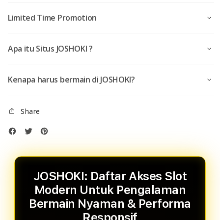
Limited Time Promotion
Apa itu Situs JOSHOKI ?
Kenapa harus bermain di JOSHOKI?
Share
JOSHOKI: Daftar Akses Slot
Modern Untuk Pengalaman
Bermain Nyaman & Performa
Responsif