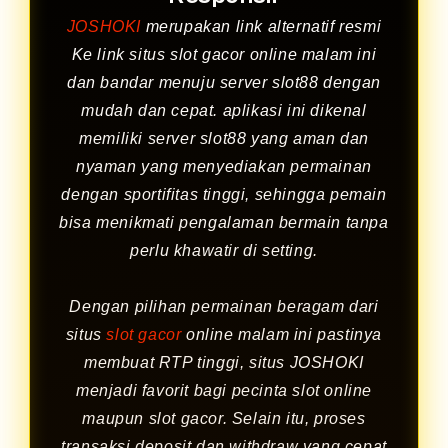
JOSHOKI
merupakan link alternatif resmi
Ke link situs slot gacor online malam ini
dan bandar menuju server slot88 dengan
mudah dan cepat. aplikasi ini dikenal
memiliki server slot88 yang aman dan
nyaman yang menyediakan permainan
dengan sportifitas tinggi, sehingga pemain
bisa menikmati pengalaman bermain tanpa
perlu khawatir di setting.
Dengan pilihan permainan beragam dari
situs
slot gacor
online malam ini pastinya
membuat RTP tinggi, situs JOSHOKI
menjadi favorit bagi pecinta slot online
maupun slot gacor. Selain itu, proses
transaksi deposit dan withdraw yang cepat