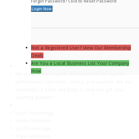
Forgot Password? Click to Reset Password
Not a Registered User?
View Our Membership
Deals
Are You a Local Business
List Your Company
About
Now
We are an online sports directory that lists sports
performance specialists, clinics, and coaches. We are
specialists in Brain and Body to help you get your
Sporting Bounce!
Sport Performance Specialists
Sport Psychology
Sports Nutrition
Sports Massage
Physical Fitness