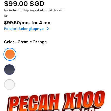
$99.00 SGD
Tax included.
Shipping
calculated at checkout.
or
$99.50
/mo. for 4 mo.
Pelajari Selengkapnya
Color
- Cosmic Orange