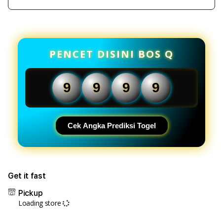
Decrease
Incr
quantity
quant
for
for
JOSHOKI:
JOSH
Daftar
Daft
PENCET DISINI BOS Q
Akses
Akse
Slot
Slot
Modern
Mode
Untuk
Untu
9
9
9
9
Pengalaman
Peng
Bermain
Berm
Nyaman
Nya
&
&
Cek Angka Prediksi Togel
Performa
Perf
Responsif
Resp
Get it fast
Pickup
Loading store