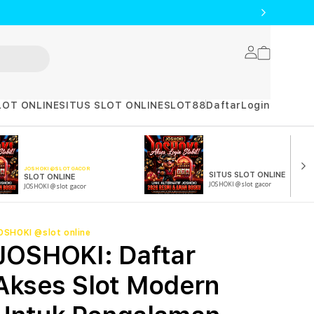
!
Log
Cart
in
LOT ONLINE
SITUS SLOT ONLINE
SLOT88
Daftar
Login
JOSHOKI @SLOT GACOR
SITUS SLOT ONLINE
SLOT ONLINE
JOSHOKI @slot gacor
JOSHOKI @slot gacor
OSHOKI @slot online
JOSHOKI: Daftar
Akses Slot Modern