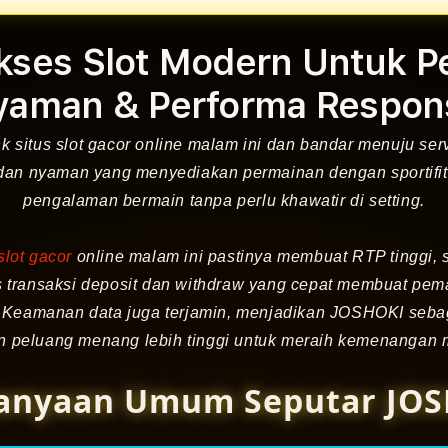
in
modal
kses Slot Modern Untuk 
yaman & Performa Respons
nk situs slot gacor online malam ini dan bandar menuju ser
 dan nyaman yang menyediakan permainan dengan sportifit
pengalaman bermain tanpa perlu khawatir di setting.
slot gacor
online malam ini pastinya membuat RTP tinggi, s
ses transaksi deposit dan withdraw yang cepat membuat pe
 Keamanan data juga terjamin, menjadikan JOSHOKI sebaga
n peluang menang lebih tinggi untuk meraih kemenangan 
tanyaan Umum Seputar JOS