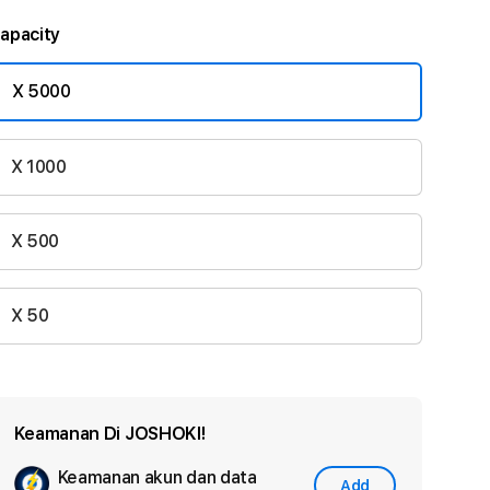
apacity
X 5000
X 1000
X 500
X 50
Keamanan Di JOSHOKI!
Keamanan akun dan data
Add
Add