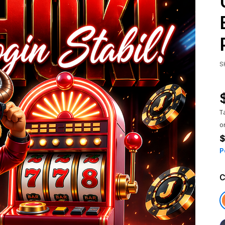
S
T
o
$
P
C