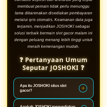
membuat pemain tidak perlu menunggu
lama dikarenakan disediakan pembayaran
melalui qris otomatis. Keamanan data juga
terjamin, menjadikan JOSHOKI sebagai
solusi terbaik bermain slot gacor malam ini
dengan peluang menang lebih tinggi untuk
meraih kemenangan mudah.
❓ Pertanyaan Umum
Seputar JOSHOKI ❓
Apa itu JOSHOKI situs slot
gacor?
JOSHOKI adalah platform slot gacor
Apakah JOSHOKI menyediakan