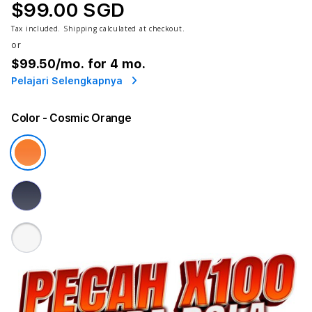
$99.00 SGD
Tax included.
Shipping
calculated at checkout.
or
$99.50
/mo. for 4 mo.
Pelajari Selengkapnya
Color
- Cosmic Orange