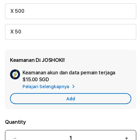
X 500
X 50
Keamanan Di JOSHOKI!
Keamanan akun dan data pemain terjaga
Add
$15.00 SGD
App
Pelajari Selengkapnya
Car
Add
Quantity