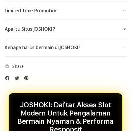
Limited Time Promotion
Apa itu Situs JOSHOKI ?
Kenapa harus bermain di JOSHOKI?
Share
JOSHOKI: Daftar Akses Slot
Modern Untuk Pengalaman
Bermain Nyaman & Performa
Responsif