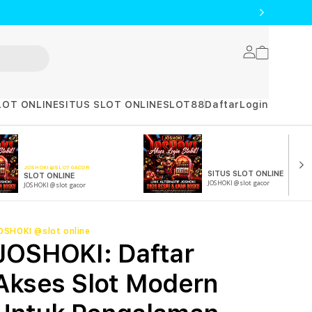
!
Log
Cart
in
LOT ONLINE
SITUS SLOT ONLINE
SLOT88
Daftar
Login
JOSHOKI @SLOT GACOR
SITUS SLOT ONLINE
SLOT ONLINE
JOSHOKI @slot gacor
JOSHOKI @slot gacor
OSHOKI @slot online
JOSHOKI: Daftar
Akses Slot Modern