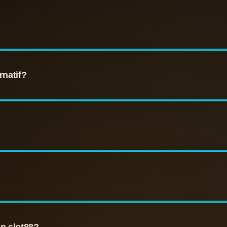
 menyediakan berbagai permainan dengan RTP tinggi dan 
natif?
natif resmi yang langsung terhubung dengan server situs
ngguan.
rekening dengan valid dan username, password, lalu akun
jangaku, sehingga pemain dengan modal kecil tetap bisa
 slot88?