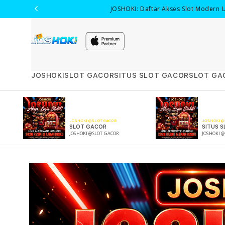
www.sportingbounce.com - Sporting Bounce
JOSHOKI: Daftar Akses Slot Modern
JOSHOKI
SLOT GACOR
SITUS SLOT GACOR
SLOT GA
JOSHOKI @SLOT GACOR
JOSHOKI @
SLOT GACOR
SITUS 
JOSHOKI @SLOT GACOR
JOSHOKI @
Skip to
product
information