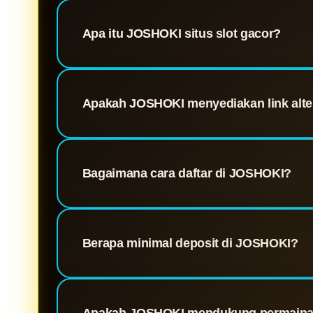
Apa itu JOSHOKI situs slot gacor?
JOSHOKI adalah platform slot gacor yang
Apakah JOSHOKI menyediakan link alter
Ya, JOSHOKI memiliki beberapa link alter
bisa mengakses situs kapan saja tanpa ga
Bagaimana cara daftar di JOSHOKI?
Pendaftaran sangat mudah, cukup isi data 
Berapa minimal deposit di JOSHOKI?
Minimal deposit di JOSHOKI tergolong ter
resmi.
Apakah JOSHOKI mendukung permainan