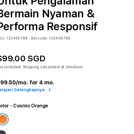
Untuk Pengalaman
Bermain Nyaman &
Performa Responsif
KU:
123456789
Barcode:
123456789
$99.00 SGD
ax included.
Shipping
calculated at checkout.
r
99.50
/mo. for 4 mo.
elajari Selengkapnya
olor
- Cosmic Orange