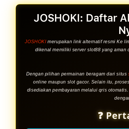
in
modal
JOSHOKI: Daftar A
N
JOSHOKI
merupakan link alternatif resmi Ke li
dikenal memiliki server slot88 yang aman
Dengan pilihan permainan beragam dari situs
online maupun slot gacor. Selain itu, pro
disediakan pembayaran melalui qris otomatis.
denga
❓ Per