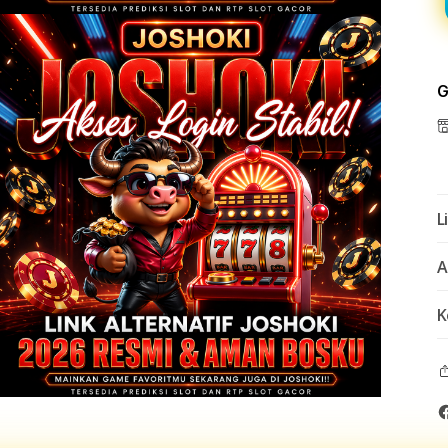
Open
media
7
in
modal
G
L
A
K
Open
media
9