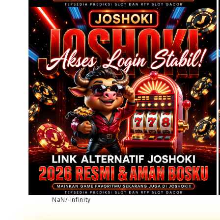
Open
media
6
in
modal
Open
of
NaN
/
-Infinity
media
8